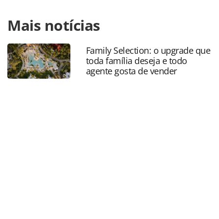
Para compartilhar esse conteúdo, por favor utilize o link
Mais notícias
https://www.panrotas.com.br/destinos/parques-
tematicos/2022/08/universal-amplia-o-terror-tram-no-
halloween-horror-nights_191317.html ou as ferramentas
Family Selection: o upgrade que
oferecidas na página. Todo o conteúdo produzido pela
toda família deseja e todo
PANROTAS Editora é protegido pela legislação brasileira
agente gosta de vender
sobre direito autoral. Não reproduza o conteúdo sem
autorização da PANROTAS Editora
(copyright@panrotas.com.br).