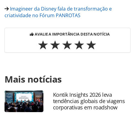
Imagineer da Disney fala de transformação e
criatividade no Fórum PANROTAS
AVALIE A IMPORTÂNCIA DESTA NOTÍCIA
Para compartilhar esse conteúdo, por favor utilize o link
Mais notícias
https://www.panrotas.com.br/destinos/parques-
tematicos/2023/02/disney-anuncia-detalhes-da-area-san-
fransokyo-na-disneyland_194904.html ou as ferramentas
Kontik Insights 2026 leva
oferecidas na página. Todo o conteúdo produzido pela
tendências globais de viagens
PANROTAS Editora é protegido pela legislação brasileira
corporativas em roadshow
sobre direito autoral. Não reproduza o conteúdo sem
autorização da PANROTAS Editora
(copyright@panrotas.com.br).