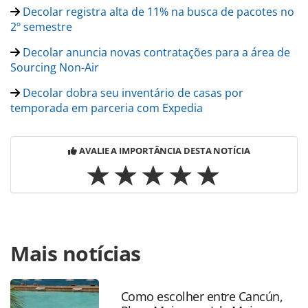
Decolar registra alta de 11% na busca de pacotes no
2º semestre
Decolar anuncia novas contratações para a área de
Sourcing Non-Air
Decolar dobra seu inventário de casas por
temporada em parceria com Expedia
AVALIE A IMPORTÂNCIA DESTA NOTÍCIA
Para compartilhar esse conteúdo, por favor utilize o link
Mais notícias
https://www.panrotas.com.br/destinos/parques-
tematicos/2023/08/veja-8-destinos-para-curtir-montanhas-
russas-pelo-mundo_198982.html ou as ferramentas
oferecidas na página. Todo o conteúdo produzido pela
Como escolher entre Cancún,