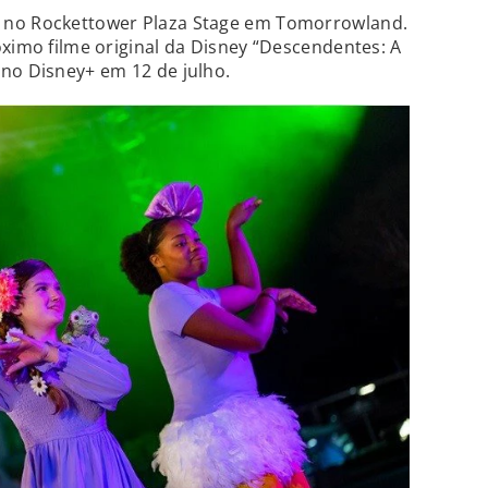
 no Rockettower Plaza Stage em Tomorrowland.
óximo filme original da Disney “Descendentes: A
no Disney+ em 12 de julho.