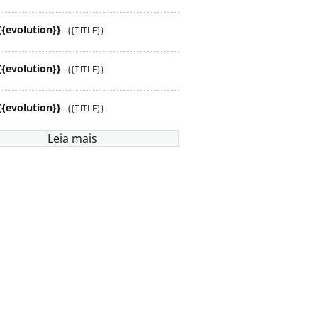
{{evolution}}
{{TITLE}}
{{evolution}}
{{TITLE}}
{{evolution}}
{{TITLE}}
Leia mais