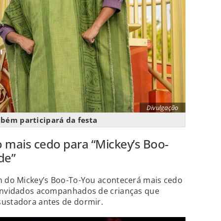
Divulgação
bém participará da festa
io mais cedo para “Mickey’s Boo-
de”
en do Mickey’s Boo-To-You acontecerá mais cedo
convidados acompanhados de crianças que
sustadora antes de dormir.