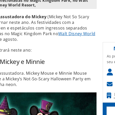
elecionadas no Magic Kingdom Park, no Walt
ney World Resort,
Assustadora do Mickey
(Mickey Not So Scary
rnar neste ano. As festividades com a
een e espetáculos com ingressos separados
as no Magic Kingdom Park no
Walt Disney World
e agosto.
trará neste ano:
As p
 Mickey e Minnie
seu 
 assustadora. Mickey Mouse e Minnie Mouse
 a Mickey’s Not-So-Scary Halloween Party em
nha neon.