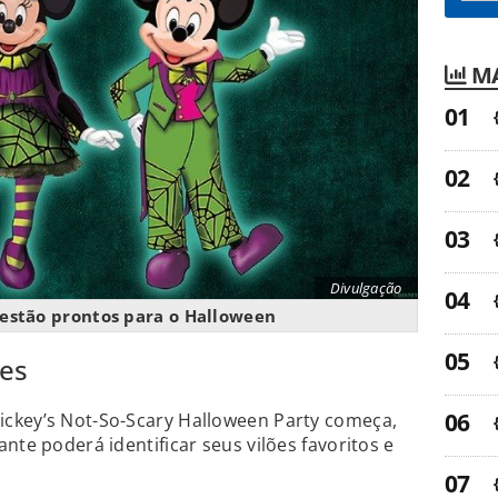
MA
Divulgação
estão prontos para o Halloween
ões
ckey’s Not-So-Scary Halloween Party começa,
nte poderá identificar seus vilões favoritos e