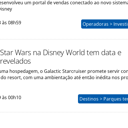
senvolveu um portal de vendas conectado ao novo sistem
Disney
3 às 08h59
Operadoras > Invest
 Star Wars na Disney World tem data e
 revelados
uma hospedagem, o Galactic Starcruiser promete servir c
 do resort, com uma ambientação até então inédita nos pr
9 às 00h10
Destinos > Parques te