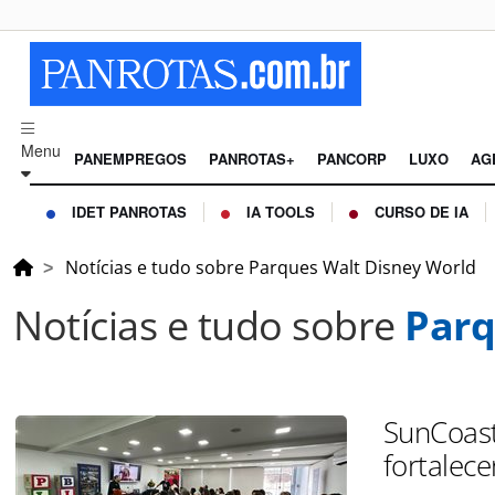
Menu
PANEMPREGOS
PANROTAS+
PANCORP
LUXO
AG
IDET PANROTAS
IA TOOLS
CURSO DE IA
Notícias e tudo sobre Parques Walt Disney World
Notícias e tudo sobre
Parq
SunCoast
fortalec