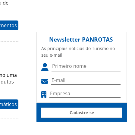
a de
imentos
Newsletter
PANROTAS
As principais notícias do Turismo no
seu e-mail
omo uma
odutos
máticos
Cadastre-se