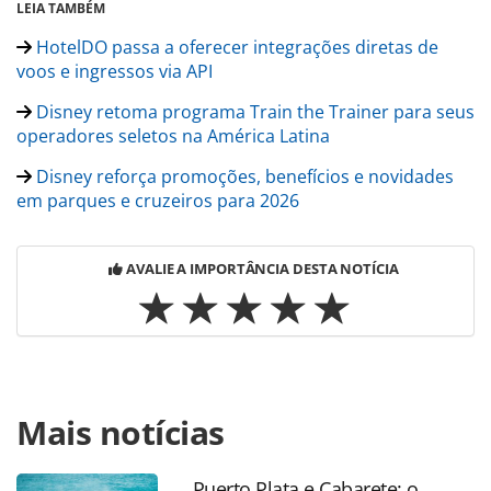
LEIA TAMBÉM
HotelDO passa a oferecer integrações diretas de
voos e ingressos via API
Disney retoma programa Train the Trainer para seus
operadores seletos na América Latina
Disney reforça promoções, benefícios e novidades
em parques e cruzeiros para 2026
AVALIE A IMPORTÂNCIA DESTA NOTÍCIA
Para compartilhar esse conteúdo, por favor utilize o link
Mais notícias
https://www.panrotas.com.br/destinos/parques-
tematicos/2026/04/after-2pm-disney-world-lanca-
ingressos-promocionais-para-entrada-apos-as-
Puerto Plata e Cabarete: o