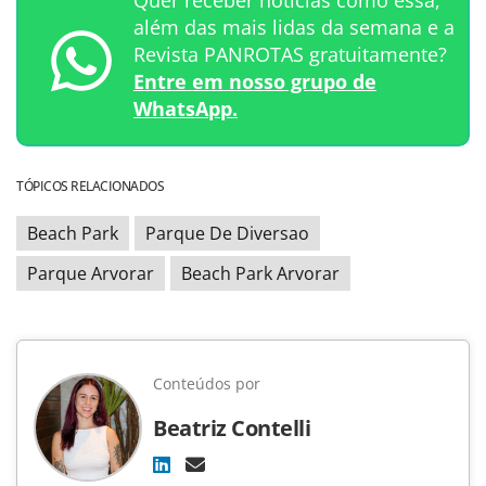
Quer receber notícias como essa,
além das mais lidas da semana e a
Revista PANROTAS gratuitamente?
Entre em nosso grupo de
WhatsApp.
TÓPICOS RELACIONADOS
Beach Park
Parque De Diversao
Parque Arvorar
Beach Park Arvorar
Conteúdos por
Beatriz Contelli