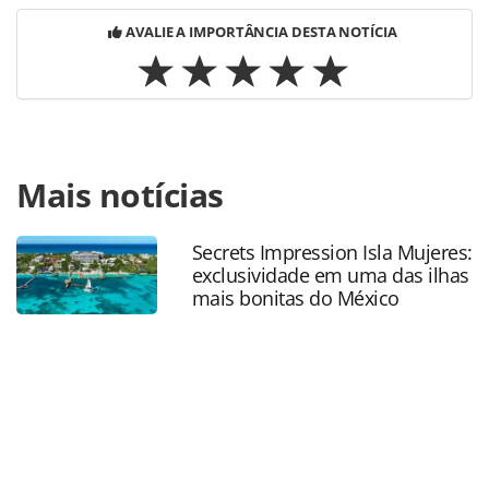
AVALIE A IMPORTÂNCIA DESTA NOTÍCIA
Para compartilhar esse conteúdo, por favor utilize o link
Mais notícias
https://www.panrotas.com.br/destinos/parques-
tematicos/2026/07/parque-arvorar-do-beach-park-
anuncia-novas-atracoes-e-experiencias-na-
Secrets Impression Isla Mujeres:
natureza_230044.html ou as ferramentas oferecidas na
exclusividade em uma das ilhas
página. Todo o conteúdo produzido pela PANROTAS
mais bonitas do México
Editora é protegido pela legislação brasileira sobre direito
autoral. Não reproduza o conteúdo sem autorização da
PANROTAS Editora (copyright@panrotas.com.br).