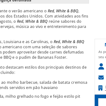
nguiça defumada
ante o verão americano o
Red, White & BBQ
,
nos dos Estados Unidos. Com atividades aos fins
agosto, o
Red, White & BBQ
reúne sabores do
cervejas, música ao vivo e entretenimento para
, Louisiana e as Carolinas, o
Red, White & BBQ
co americano com uma seleção de sabores
As p
ntes podem aproveitar desde carnes defumadas
seu 
e BBQ e o pudim de Bananas Foster.
o destacam estilos dos principais destinos de
cluindo:
a ao molho barbecue, salada de batata cremosa
 ends servidos em pão havaiano
, milho grelhado no fogo e feijão estilo pit