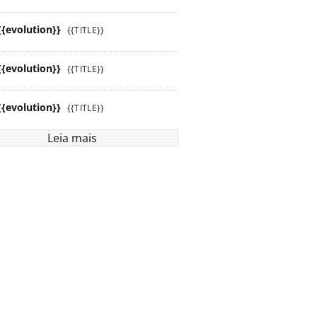
{{evolution}}
{{TITLE}}
{{evolution}}
{{TITLE}}
{{evolution}}
{{TITLE}}
Leia mais