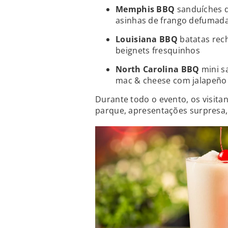
Memphis BBQ
sanduíches 
asinhas de frango defumada
Louisiana BBQ
batatas rech
beignets fresquinhos
North Carolina BBQ
mini s
mac & cheese com jalapeño
Durante todo o evento, os visita
parque, apresentações surpresa,