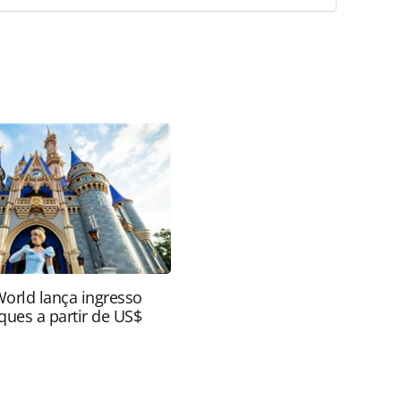
favor utilize o link
nos/parques-tematicos/2026/07/seaworld-lanca-
r-os-250-anos-dos-estados-unidos_229958.html ou as
Todo o conteúdo produzido pela PANROTAS Editora
ra sobre direito autoral. Não reproduza o conteúdo
ra (copyright@panrotas.com.br).
World lança ingresso
ques a partir de US$