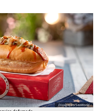
Divulgação/SeaWorld