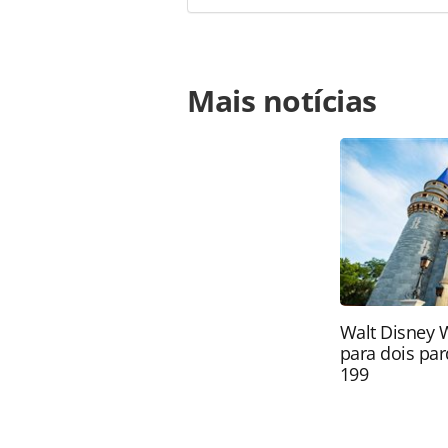
Para compartilhar esse conteúdo, por 
Mais notícias
https://www.panrotas.com.br/desti
festival-de-churrasco-para-celebra
ferramentas oferecidas na página. 
é protegido pela legislação brasilei
sem autorização da PANROTAS Edito
Walt Disney 
para dois par
199