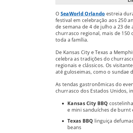
Li
O
SeaWorld Orlando
estreia dur
festival em celebração aos 250 a
de semana de 4 de julho a 23 de 
churrasco regional, mais de 150 
toda a família.
De Kansas City e Texas a Memphis
celebra as tradições do churras
regionais e clássicos. Os visita
até guloseimas, como o sundae d
As tendas gastronômicas do event
churrasco dos Estados Unidos, in
Kansas City BBQ
costelinh
e mini sanduíches de burnt
Texas BBQ
linguiça defumada
beans