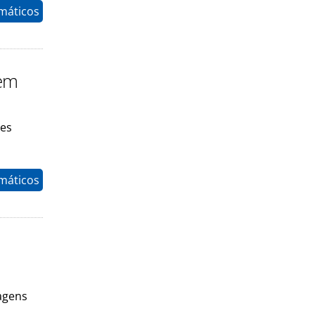
máticos
 em
ões
máticos
agens