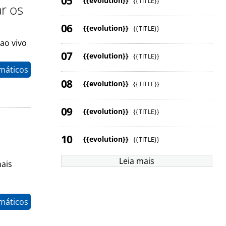
{{evolution}}
{{TITLE}}
ar os
{{evolution}}
{{TITLE}}
ao vivo
{{evolution}}
{{TITLE}}
máticos
{{evolution}}
{{TITLE}}
{{evolution}}
{{TITLE}}
{{evolution}}
{{TITLE}}
Leia mais
nais
máticos