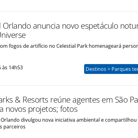
l Orlando anuncia novo espetáculo notu
Universe
com fogos de artifício no Celestial Park homenageará pers
6 às 14h53
Destinos > Parques te
arks & Resorts reúne agentes em São Pa
a novos projetos; fotos
Orlando divulgou nova iniciativa ambiental e compartilhou 
s parceiros