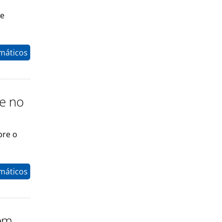
 e
máticos
 e no
bre o
máticos
 em