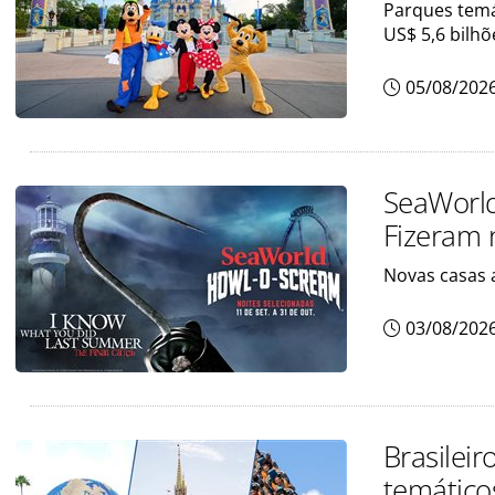
Parques temá
US$ 5,6 bilh
05/08/202
SeaWorld
Fizeram 
Novas casas 
03/08/202
Brasileir
temático