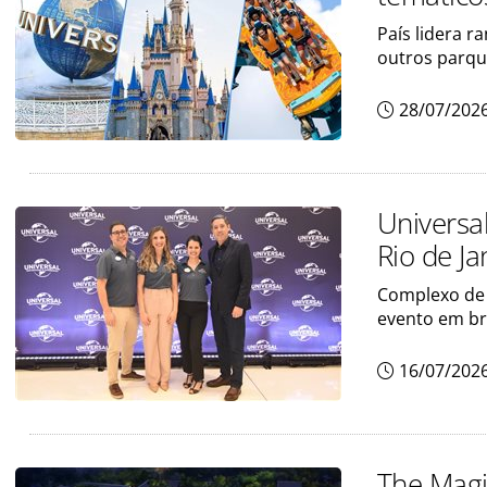
País lidera r
outros parqu
28/07/202
Universa
Rio de Ja
Complexo de 
evento em b
16/07/202
The Magi