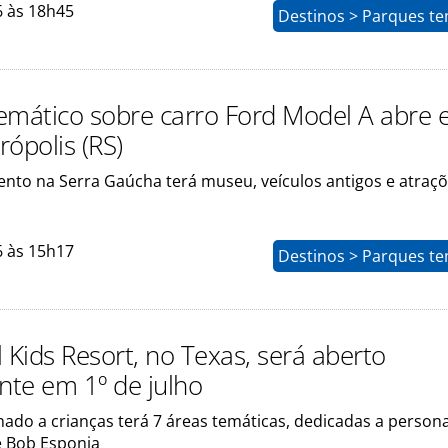
6 às 18h45
Destinos > Parques te
emático sobre carro Ford Model A abre
ópolis (RS)
to na Serra Gaúcha terá museu, veículos antigos e atraç
6 às 15h17
Destinos > Parques te
 Kids Resort, no Texas, será aberto
ente em 1º de julho
nado a crianças terá 7 áreas temáticas, dedicadas a person
 Bob Esponja