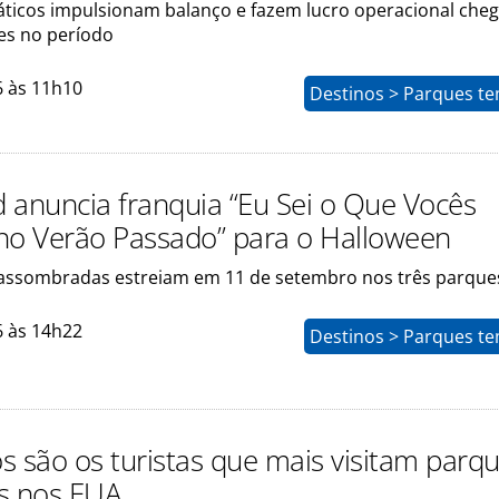
ticos impulsionam balanço e fazem lucro operacional cheg
ões no período
6 às 11h10
Destinos > Parques te
 anuncia franquia “Eu Sei o Que Vocês
no Verão Passado” para o Halloween
assombradas estreiam em 11 de setembro nos três parque
6 às 14h22
Destinos > Parques te
os são os turistas que mais visitam parq
s nos EUA