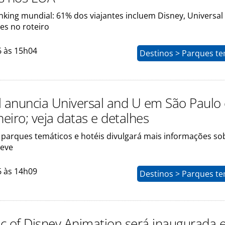
anking mundial: 61% dos viajantes incluem Disney, Universal
es no roteiro
6 às 15h04
Destinos > Parques te
l anuncia Universal and U em São Paulo
neiro; veja datas e detalhes
parques temáticos e hotéis divulgará mais informações so
reve
6 às 14h09
Destinos > Parques te
c of Disney Animation será inaugurada