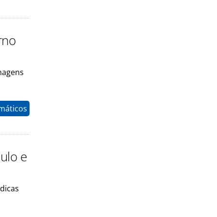
rno
onagens
máticos
ulo e
dicas