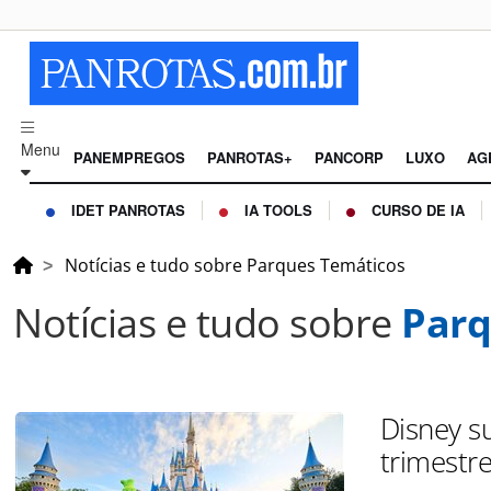
Menu
PANEMPREGOS
PANROTAS+
PANCORP
LUXO
AG
IDET PANROTAS
IA TOOLS
CURSO DE IA
Notícias e tudo sobre Parques Temáticos
Notícias e tudo sobre
Parq
Disney s
trimestre