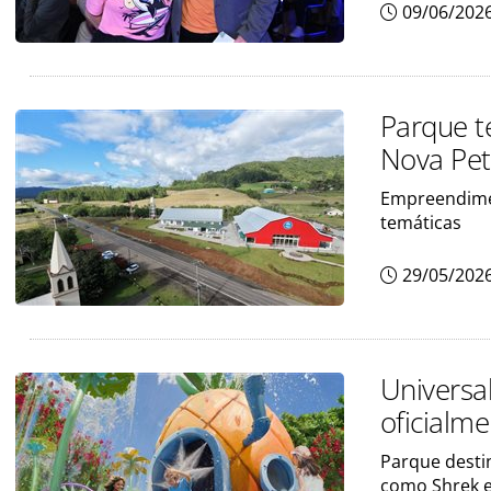
09/06/202
Parque t
Nova Petr
Empreendimen
temáticas
29/05/202
Universal
oficialm
Parque desti
como Shrek e