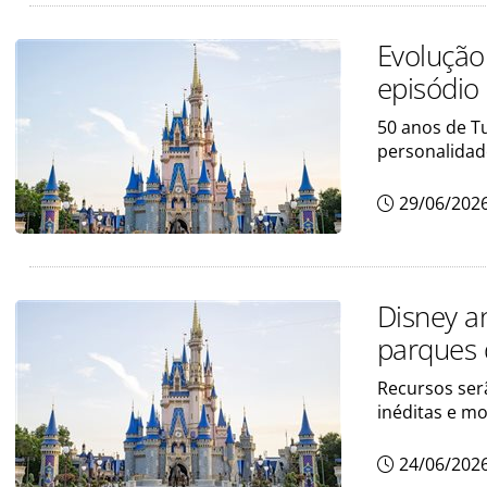
Evolução
episódio
50 anos de T
personalida
29/06/202
Disney a
parques 
Recursos ser
inéditas e m
24/06/202