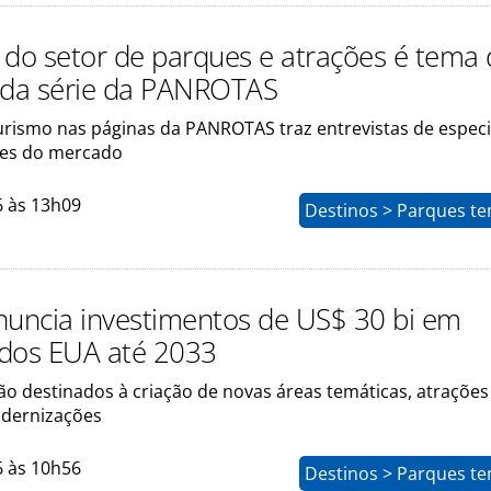
 do setor de parques e atrações é tema 
 da série da PANROTAS
urismo nas páginas da PANROTAS traz entrevistas de especia
des do mercado
6 às 13h09
Destinos > Parques te
nuncia investimentos de US$ 30 bi em
dos EUA até 2033
ão destinados à criação de novas áreas temáticas, atrações
odernizações
6 às 10h56
Destinos > Parques te