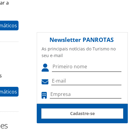
ar a
máticos
Newsletter
PANROTAS
As principais notícias do Turismo no
seu e-mail
s
máticos
Cadastre-se
ues