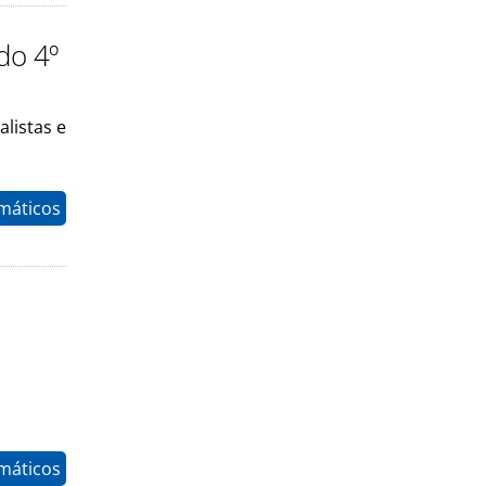
do 4º
listas e
máticos
máticos