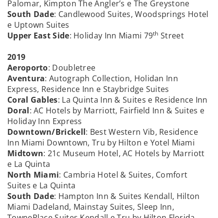
Palomar, Kimpton The Angler’s e The Greystone
South Dade
: Candlewood Suites, Woodsprings Hotel
e Uptown Suites
th
Upper East Side
: Holiday Inn Miami 79
Street
2019
Aeroporto
: Doubletree
Aventura
: Autograph Collection, Holidan Inn
Express, Residence Inn e Staybridge Suites
Coral Gables
: La Quinta Inn & Suites e Residence Inn
Doral
: AC Hotels by Marriott, Fairfield Inn & Suites e
Holiday Inn Express
Downtown/Brickell
: Best Western Vib, Residence
Inn Miami Downtown, Tru by Hilton e Yotel Miami
Midtown
: 21c Museum Hotel, AC Hotels by Marriott
e La Quinta
North Miami
: Cambria Hotel & Suites, Comfort
Suites e La Quinta
South Dade
: Hampton Inn & Suites Kendall, Hilton
Miami Dadeland, Mainstay Suites, Sleep Inn,
TownePlace Suites Kendall e Tru by Hilton Florida