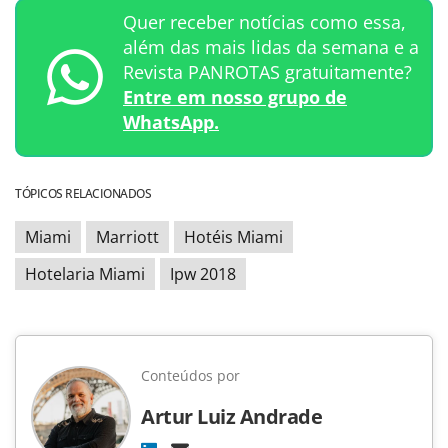
Quer receber notícias como essa,
além das mais lidas da semana e a
Revista PANROTAS gratuitamente?
Entre em nosso grupo de
WhatsApp.
TÓPICOS RELACIONADOS
Miami
Marriott
Hotéis Miami
Hotelaria Miami
Ipw 2018
Conteúdos por
Artur Luiz Andrade