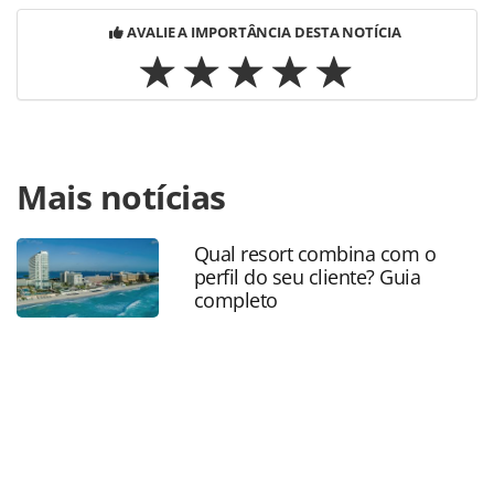
AVALIE A IMPORTÂNCIA DESTA NOTÍCIA
Para compartilhar esse conteúdo, por favor utilize o link
Mais notícias
https://www.panrotas.com.br/destinos/pesquisas-e-
estatisticas/2018/05/miami-ganhara-mais-de-65-mil-
quartos-de-hotel-em-2-anos_155879.html ou as
Qual resort combina com o
ferramentas oferecidas na página. Todo o conteúdo
perfil do seu cliente? Guia
produzido pela PANROTAS Editora é protegido pela
completo
legislação brasileira sobre direito autoral. Não reproduza o
conteúdo sem autorização da PANROTAS Editora
(copyright@panrotas.com.br).