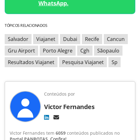
WhatsApp.
TÓPICOS RELACIONADOS
Salvador
Viajanet
Dubai
Recife
Cancun
Gru Airport
Porto Alegre
Cgh
Sãopaulo
Resultados Viajanet
Pesquisa Viajanet
Sp
Conteúdos por
Victor Fernandes
Victor Fernandes tem
6059
conteúdos publicados no
Portal PANROTAS
.
Confira!