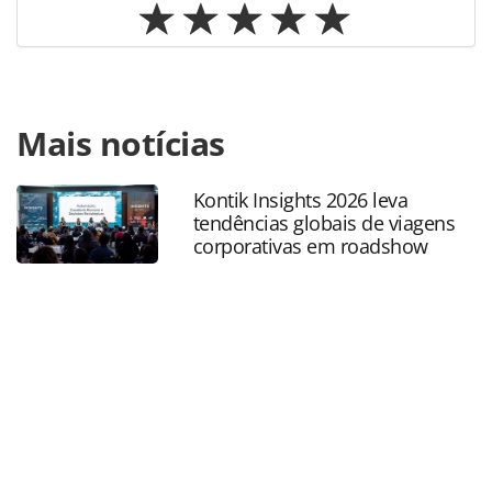
Para compartilhar esse conteúdo, por favor utilize o link
Mais notícias
https://www.panrotas.com.br/destinos/pesquisas-e-
estatisticas/2021/07/sp-e-recife-sao-destinos-mais-
procurados-no-1o-semestre_183133.html ou as
Kontik Insights 2026 leva
ferramentas oferecidas na página. Todo o conteúdo
tendências globais de viagens
produzido pela PANROTAS Editora é protegido pela
corporativas em roadshow
legislação brasileira sobre direito autoral. Não reproduza o
conteúdo sem autorização da PANROTAS Editora
(copyright@panrotas.com.br).