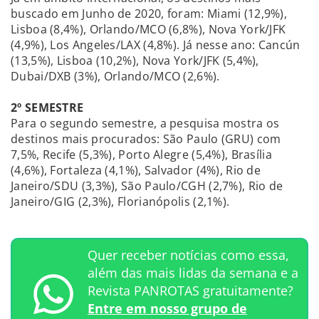
buscado em Junho de 2020, foram: Miami (12,9%),
Lisboa (8,4%), Orlando/MCO (6,8%), Nova York/JFK
(4,9%), Los Angeles/LAX (4,8%). Já nesse ano: Cancún
(13,5%), Lisboa (10,2%), Nova York/JFK (5,4%),
Dubai/DXB (3%), Orlando/MCO (2,6%).
2º SEMESTRE
Para o segundo semestre, a pesquisa mostra os
destinos mais procurados: São Paulo (GRU) com
7,5%, Recife (5,3%), Porto Alegre (5,4%), Brasília
(4,6%), Fortaleza (4,1%), Salvador (4%), Rio de
Janeiro/SDU (3,3%), São Paulo/CGH (2,7%), Rio de
Janeiro/GIG (2,3%), Florianópolis (2,1%).
Quer receber notícias como essa,
além das mais lidas da semana e a
Revista PANROTAS gratuitamente?
Entre em nosso grupo de