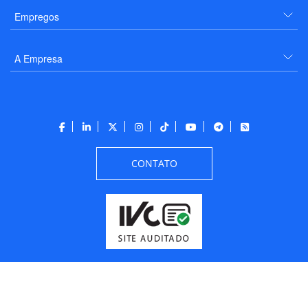
Empregos
A Empresa
CONTATO
Todos os direitos reservados a PANROTAS Editora - Ver.
Friday, August 7, 2026
1:16:43 PM -03:00:00 - Builder 2026.6.2.1
/ Layout
205df0c0b694a693290208d10d1a485b