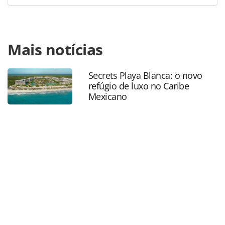
Para compartilhar esse conteúdo, por favor utilize o link
Mais notícias
https://www.panrotas.com.br/destinos/pesquisas-e-
estatisticas/2023/12/florida-tem-recorde-de-visitacao-no-
3o-semestre-255-mil-sao-brasileiros_201592.html ou as
Secrets Playa Blanca: o novo
ferramentas oferecidas na página. Todo o conteúdo
refúgio de luxo no Caribe
produzido pela PANROTAS Editora é protegido pela
Mexicano
legislação brasileira sobre direito autoral. Não reproduza o
conteúdo sem autorização da PANROTAS Editora
(copyright@panrotas.com.br).