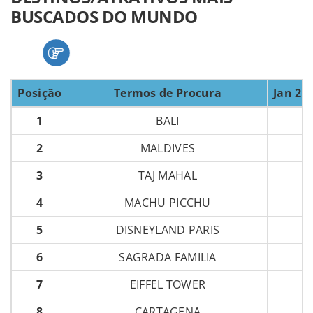
BUSCADOS DO MUNDO
Posição
Termos de Procura
Jan 202
1
BALI
2
MALDIVES
3
TAJ MAHAL
4
MACHU PICCHU
5
DISNEYLAND PARIS
6
SAGRADA FAMILIA
7
EIFFEL TOWER
8
CARTAGENA