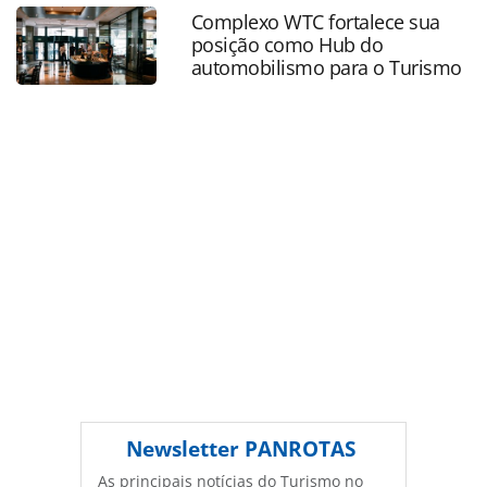
buscados-em-2025-ranking-similarweb_216389.html ou as
Complexo WTC fortalece sua
ferramentas oferecidas na página. Todo o conteúdo
posição como Hub do
produzido pela PANROTAS Editora é protegido pela
automobilismo para o Turismo
legislação brasileira sobre direito autoral. Não reproduza o
conteúdo sem autorização da PANROTAS Editora
(copyright@panrotas.com.br).
Newsletter
PANROTAS
As principais notícias do Turismo no