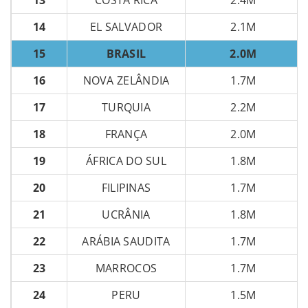
14
EL SALVADOR
2.1M
15
BRASIL
2.0M
16
NOVA ZELÂNDIA
1.7M
17
TURQUIA
2.2M
18
FRANÇA
2.0M
19
ÁFRICA DO SUL
1.8M
20
FILIPINAS
1.7M
21
UCRÂNIA
1.8M
22
ARÁBIA SAUDITA
1.7M
23
MARROCOS
1.7M
24
PERU
1.5M