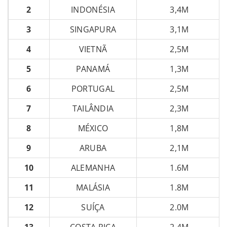
2
INDONÉSIA
3,4M
3
SINGAPURA
3,1M
4
VIETNÃ
2,5M
5
PANAMÁ
1,3M
6
PORTUGAL
2,5M
7
TAILÂNDIA
2,3M
8
MÉXICO
1,8M
9
ARUBA
2,1M
10
ALEMANHA
1.6M
11
MALÁSIA
1.8M
12
SUÍÇA
2.0M
13
COSTA RICA
2.4M