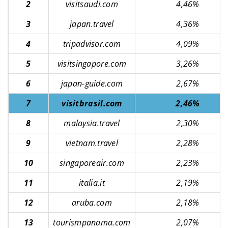
2
visitsaudi.com
4,46%
3
japan.travel
4,36%
4
tripadvisor.com
4,09%
5
visitsingapore.com
3,26%
6
japan-guide.com
2,67%
7
visitbrasil.com
2,46%
8
malaysia.travel
2,30%
9
vietnam.travel
2,28%
10
singaporeair.com
2,23%
11
italia.it
2,19%
12
aruba.com
2,18%
13
tourismpanama.com
2,07%