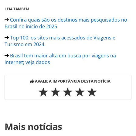
LEIA TAMBÉM
Confira quais são os destinos mais pesquisados no
Brasil no início de 2025
Top 100: os sites mais acessados de Viagens e
Turismo em 2024
Brasil tem maior alta em busca por viagens na
internet; veja dados
AVALIE A IMPORTÂNCIA DESTA NOTÍCIA
Para compartilhar esse conteúdo, por favor utilize o link
Mais notícias
https://www.panrotas.com.br/destinos/pesquisas-e-
estatisticas/2025/04/destinos-atracoes-e-paises-mais-