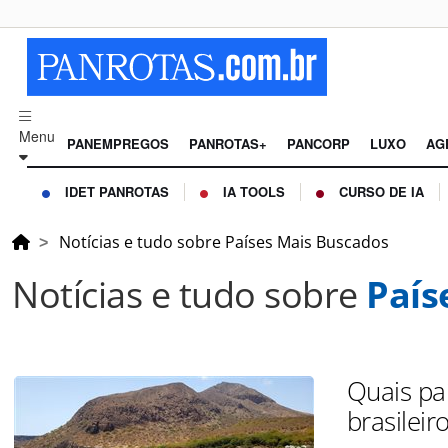
Menu
PANEMPREGOS
PANROTAS+
PANCORP
LUXO
AG
IDET PANROTAS
IA TOOLS
CURSO DE IA
Notícias e tudo sobre Países Mais Buscados
Notícias e tudo sobre
País
Quais pa
brasilei