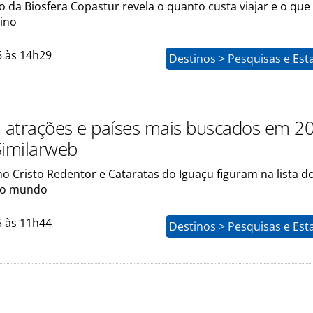
da Biosfera Copastur revela o quanto custa viajar e o que 
ino
6 às 14h29
Destinos > Pesquisas e Esta
, atrações e países mais buscados em 2
Similarweb
o Cristo Redentor e Cataratas do Iguaçu figuram na lista d
lo mundo
5 às 11h44
Destinos > Pesquisas e Esta