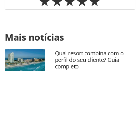
Para compartilhar esse conteúdo, por favor utilize o link
Mais notícias
https://www.panrotas.com.br/destinos/pesquisas-e-
estatisticas/2025/06/quais-sao-as-melhores-cidades-dos-
estados-unidos-em-2025-estudo-revela_218819.html ou as
Qual resort combina com o
ferramentas oferecidas na página. Todo o conteúdo
perfil do seu cliente? Guia
produzido pela PANROTAS Editora é protegido pela
completo
legislação brasileira sobre direito autoral. Não reproduza o
conteúdo sem autorização da PANROTAS Editora
(copyright@panrotas.com.br).