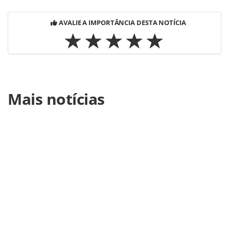
AVALIE A IMPORTÂNCIA DESTA NOTÍCIA
Para compartilhar esse conteúdo, por favor utilize o link
Mais notícias
https://www.panrotas.com.br/destinos/turismo/2019/01/c
deixa-praias-de-arraial-do-cabo-improprias-para-
banho_161943.html ou as ferramentas oferecidas na
página. Todo o conteúdo produzido pela PANROTAS
Editora é protegido pela legislação brasileira sobre direito
autoral. Não reproduza o conteúdo sem autorização da
PANROTAS Editora (copyright@panrotas.com.br).