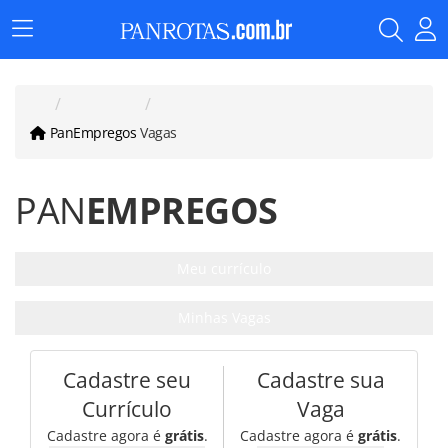
Menu
Principal
PanEmpregos
Vagas
PAN
EMPREGOS
Meu currículo
Minhas Vagas
Cadastre seu
Cadastre sua
Currículo
Vaga
Cadastre agora é
grátis
.
Cadastre agora é
grátis
.