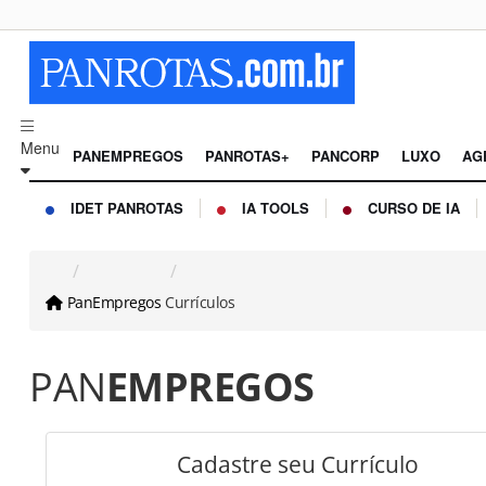
Menu
PANEMPREGOS
PANROTAS+
PANCORP
LUXO
AG
IDET PANROTAS
IA TOOLS
CURSO DE IA
PanEmpregos
Currículos
PAN
EMPREGOS
Cadastre seu Currículo