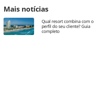
Para compartilhar esse conteúdo, por favor utilize o link
Mais notícias
https://www.panrotas.com.br/gente/eventos/2018/09/rcd-
hotels-inicia-fam-fest-em-puerto-vallarta-veja-
fotos_158535.html ou as ferramentas oferecidas na página.
Qual resort combina com o
Todo o conteúdo produzido pela PANROTAS Editora é
perfil do seu cliente? Guia
protegido pela legislação brasileira sobre direito autoral.
completo
Não reproduza o conteúdo sem autorização da PANROTAS
Editora (copyright@panrotas.com.br).