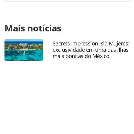
Para compartilhar esse conteúdo, por favor utilize o link
Mais notícias
https://www.panrotas.com.br/gente/eventos/2018/11/espa
luxury-segue-concorrido-no-festuris-veja-
fotos_160265.html ou as ferramentas oferecidas na página.
Secrets Impression Isla Mujeres:
Todo o conteúdo produzido pela PANROTAS Editora é
exclusividade em uma das ilhas
protegido pela legislação brasileira sobre direito autoral.
mais bonitas do México
Não reproduza o conteúdo sem autorização da PANROTAS
Editora (copyright@panrotas.com.br).