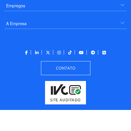
Empregos
A Empresa
CONTATO
Todos os direitos reservados a PANROTAS Editora - Ver.
Wednesday, August 5, 2026
9:33:25 PM -03:00:00 - Builder 2026.6.2.1
/ Layout
205df0c0b694a693290208d10d1a485b