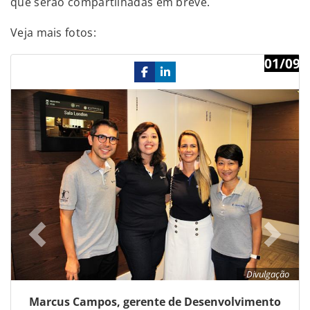
que serão compartilhadas em breve.
Veja mais fotos:
01/09
Previous
Ne
Divulgação
Marcus Campos, gerente de Desenvolvimento