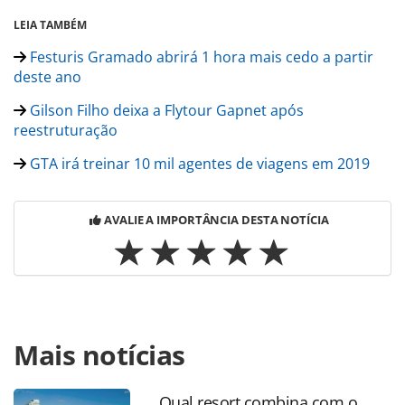
LEIA TAMBÉM
Festuris Gramado abrirá 1 hora mais cedo a partir
deste ano
Gilson Filho deixa a Flytour Gapnet após
reestruturação
GTA irá treinar 10 mil agentes de viagens em 2019
AVALIE A IMPORTÂNCIA DESTA NOTÍCIA
Para compartilhar esse conteúdo, por favor utilize o link
Mais notícias
https://www.panrotas.com.br/gente/eventos/2019/01/conv
da-trend-comeca-em-sp-e-reune-time-de-
executivos_161456.html ou as ferramentas oferecidas na
Qual resort combina com o