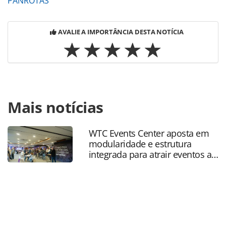
PANROTAS
AVALIE A IMPORTÂNCIA DESTA NOTÍCIA
Para compartilhar esse conteúdo, por favor utilize o link
Mais notícias
https://www.panrotas.com.br/gente/eventos/2019/02/otimi
cvc-aposta-em-maior-oferta-de-assentos-em-
2019_162245.html ou as ferramentas oferecidas na página.
WTC Events Center aposta em
Todo o conteúdo produzido pela PANROTAS Editora é
modularidade e estrutura
protegido pela legislação brasileira sobre direito autoral.
integrada para atrair eventos a
Não reproduza o conteúdo sem autorização da PANROTAS
SP
Editora (copyright@panrotas.com.br).