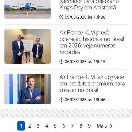
ganhador para celebrar o
King’s Day em Amsterdã
09/03/2026 às 10h38
Air France-KLM prevê
operação histórica no Brasil
em 2026; veja números
recordes
06/03/2026 às 19h15
Air France-KLM faz upgrade
em produtos premium para
crescer no Brasil
06/03/2026 às 18h46
1
2
3
4
5
6
7
8
9
Mais