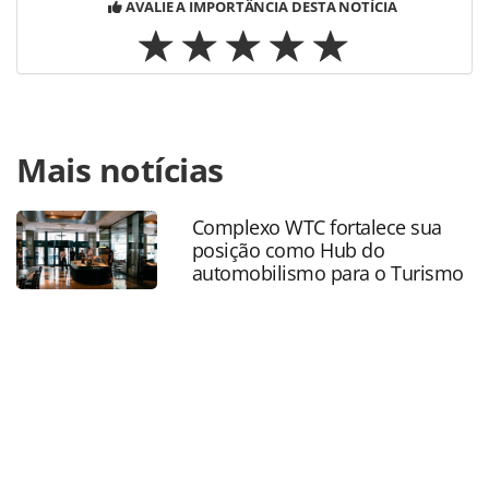
AVALIE A IMPORTÂNCIA DESTA NOTÍCIA
Para compartilhar esse conteúdo, por favor utilize o link
Mais notícias
https://www.panrotas.com.br/gente/eventos/2019/08/conh
os-expositores-da-feira-avirrp-2019_166478.html ou as
ferramentas oferecidas na página. Todo o conteúdo
Complexo WTC fortalece sua
produzido pela PANROTAS Editora é protegido pela
posição como Hub do
legislação brasileira sobre direito autoral. Não reproduza o
automobilismo para o Turismo
conteúdo sem autorização da PANROTAS Editora
(copyright@panrotas.com.br).