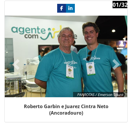
01/32
Previous
Ne
PANROTAS / Emerson Souza
Roberto Garbin e Juarez Cintra Neto
(Ancoradouro)