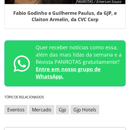
PANROTAS / Emerson Souza
Fabio Godinho e Guilherme Paulus, da GJP, e
Claiton Armelin, da CVC Corp
Quer receber notícias como essa,
além das mais lidas da semana e a
Revista PANROTAS gratuitamente?
Entre em nosso grupo de
WhatsApp.
TÓPICOS RELACIONADOS
Eventos
Mercado
Gjp
Gjp Hotels