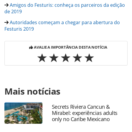
Amigos do Festuris: conheça os parceiros da edição
de 2019
Autoridades começam a chegar para abertura do
Festuris 2019
AVALIE A IMPORTÂNCIA DESTA NOTÍCIA
Para compartilhar esse conteúdo, por favor utilize o link
Mais notícias
https://www.panrotas.com.br/gente/eventos/2019/11/guil
paulus-recebe-personalidades-do-trade-em-
jantar_169050.html ou as ferramentas oferecidas na
Secrets Riviera Cancun &
página. Todo o conteúdo produzido pela PANROTAS
Mirabel: experiências adults
Editora é protegido pela legislação brasileira sobre direito
only no Caribe Mexicano
autoral. Não reproduza o conteúdo sem autorização da
PANROTAS Editora (copyright@panrotas.com.br).