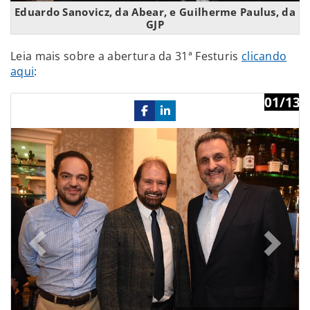
Eduardo Sanovicz, da Abear, e Guilherme Paulus, da
GJP
Leia mais sobre a abertura da 31ª Festuris
clicando
aqui
:
01/13
Previous
Ne