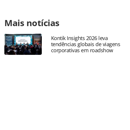
Para compartilhar esse conteúdo, por favor utilize o link
Mais notícias
https://www.panrotas.com.br/gente/eventos/2021/06/sesc-
sao-paulo-participa-de-evento-sobre-turismo-
solidario_182303.html ou as ferramentas oferecidas na
Kontik Insights 2026 leva
página. Todo o conteúdo produzido pela PANROTAS
tendências globais de viagens
Editora é protegido pela legislação brasileira sobre direito
corporativas em roadshow
autoral. Não reproduza o conteúdo sem autorização da
PANROTAS Editora (copyright@panrotas.com.br).