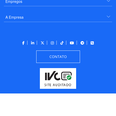
Empregos
A Empresa
CONTATO
Todos os direitos reservados a PANROTAS Editora - Ver.
Friday, August 7, 2026
3:45:29 PM -03:00:00 - Builder 2026.6.2.1
/ Layout
205df0c0b694a693290208d10d1a485b