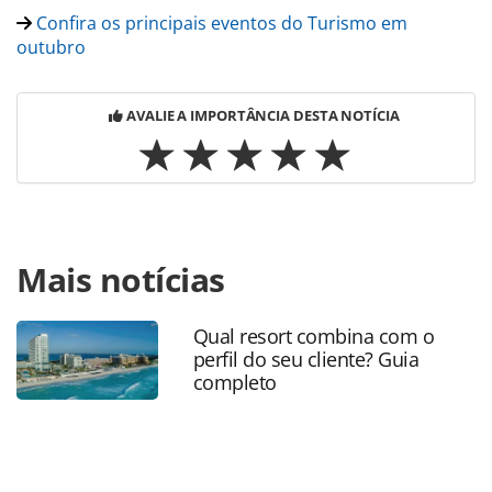
Confira os principais eventos do Turismo em
outubro
AVALIE A IMPORTÂNCIA DESTA NOTÍCIA
Para compartilhar esse conteúdo, por favor utilize o link
Mais notícias
https://www.panrotas.com.br/gente/eventos/2021/10/setur
ba-garante-presenca-na-abav-fortaleza-para-promover-
destinos_184666.html ou as ferramentas oferecidas na
Qual resort combina com o
página. Todo o conteúdo produzido pela PANROTAS
perfil do seu cliente? Guia
Editora é protegido pela legislação brasileira sobre direito
completo
autoral. Não reproduza o conteúdo sem autorização da
PANROTAS Editora (copyright@panrotas.com.br).