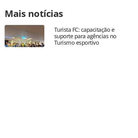
Para compartilhar esse conteúdo, por favor utilize o link
Mais notícias
https://www.panrotas.com.br/gente/eventos/2023/12/ricar
roman-reune-amigos-do-turismo-em-almoco-de-fim-de-
ano-fotos_201846.html ou as ferramentas oferecidas na
Turista FC: capacitação e
página. Todo o conteúdo produzido pela PANROTAS
suporte para agências no
Editora é protegido pela legislação brasileira sobre direito
Turismo esportivo
autoral. Não reproduza o conteúdo sem autorização da
PANROTAS Editora (copyright@panrotas.com.br).