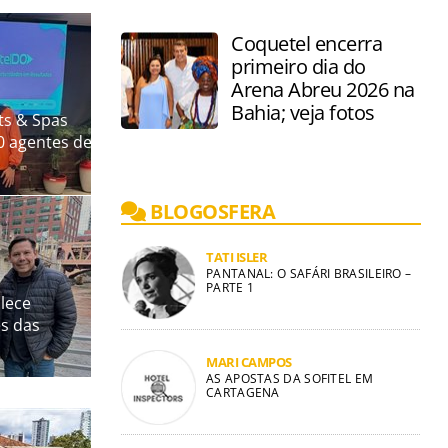
Coquetel encerra
primeiro dia do
Arena Abreu 2026 na
Bahia; veja fotos
ts & Spas
 agentes de
BLOGOSFERA
TATI ISLER
PANTANAL: O SAFÁRI BRASILEIRO –
PARTE 1
alece
es das
MARI CAMPOS
AS APOSTAS DA SOFITEL EM
CARTAGENA