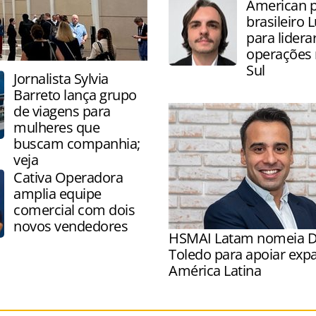
American 
rede
brasileiro 
para lidera
operações
Sul
Jornalista Sylvia
Barreto lança grupo
de viagens para
mulheres que
buscam companhia;
veja
Cativa Operadora
amplia equipe
comercial com dois
novos vendedores
HSMAI Latam nomeia D
Toledo para apoiar exp
América Latina
Toledo será responsável po
estruturação e o desenvol