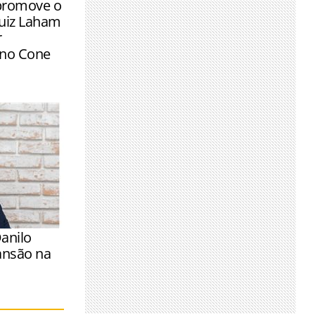
promove o
Luiz Laham
r
 no Cone
anilo
ansão na
r apoiar a
vimento dos