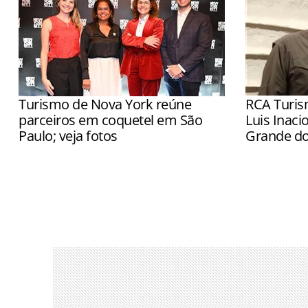
Turismo de Nova York reúne
RCA Turis
parceiros em coquetel em São
Luis Inaci
Paulo; veja fotos
Grande do
Destino reuniu operadores, agentes de
Executivo p
viagens e fornecedores para reforçar
gaúcho, alé
parceria com o trade brasileiro
Catarina