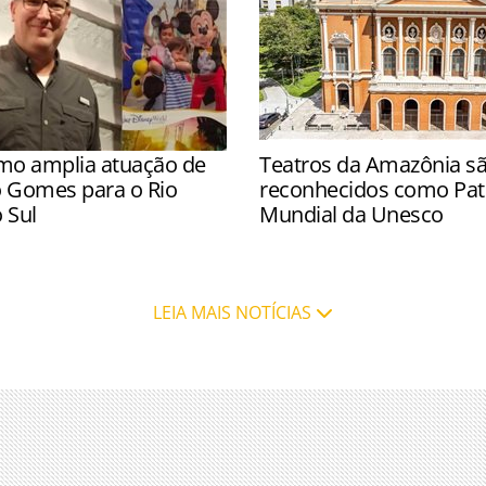
mo amplia atuação de
Teatros da Amazônia s
o Gomes para o Rio
reconhecidos como Pat
 Sul
Mundial da Unesco
assa a atender o mercado
Nova lista ainda inclui o M
m de Paraná e Santa
na Grécia, e três países afr
LEIA MAIS NOTÍCIAS