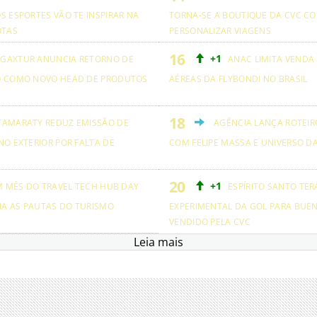
S ESPORTES VÃO TE INSPIRAR NA
TORNA-SE A BOUTIQUE DA CVC CO
OTAS
PERSONALIZAR VIAGENS
+1
GAXTUR ANUNCIA RETORNO DE
ANAC LIMITA VENDA
O COMO NOVO HEAD DE PRODUTOS
AÉREAS DA FLYBONDI NO BRASIL
TAMARATY REDUZ EMISSÃO DE
AGÊNCIA LANÇA ROTEIRO
NO EXTERIOR POR FALTA DE
COM FELIPE MASSA E UNIVERSO D
+1
M MÊS DO TRAVEL TECH HUB DAY
ESPÍRITO SANTO TER
NA AS PAUTAS DO TURISMO
EXPERIMENTAL DA GOL PARA BUEN
VENDIDO PELA CVC
Leia mais