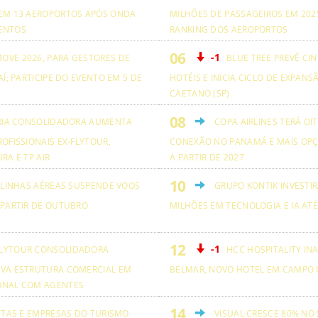
EM 13 AEROPORTOS APÓS ONDA
MILHÕES DE PASSAGEIROS EM 2025
ENTOS
RANKING DOS AEROPORTOS
-1
OVE 2026, PARA GESTORES DE
BLUE TREE PREVÊ CI
AÍ; PARTICIPE DO EVENTO EM 5 DE
HOTÉIS E INICIA CICLO DE EXPANS
CAETANO (SP)
RIA CONSOLIDADORA AUMENTA
COPA AIRLINES TERÁ OI
OFISSIONAIS EX-FLYTOUR,
CONEXÃO NO PANAMÁ E MAIS OPÇ
RA E TP AIR
A PARTIR DE 2027
 LINHAS AÉREAS SUSPENDE VOOS
GRUPO KONTIK INVESTIR
 PARTIR DE OUTUBRO
MILHÕES EM TECNOLOGIA E IA ATÉ
-1
LYTOUR CONSOLIDADORA
HCC HOSPITALITY IN
VA ESTRUTURA COMERCIAL EM
BELMAR, NOVO HOTEL EM CAMPO 
ONAL COM AGENTES
ETAS E EMPRESAS DO TURISMO
VISUAL CRESCE 80% NO