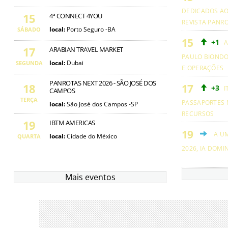
DEDICADOS AO
15
4ª CONNECT 4YOU
REVISTA PANR
local:
Porto Seguro -BA
SÁBADO
+1
A
17
ARABIAN TRAVEL MARKET
PAULO BIOND
local:
Dubai
SEGUNDA
E OPERAÇÕES
PANROTAS NEXT 2026 - SÃO JOSÉ DOS
18
+3
I
CAMPOS
TERÇA
PASSAPORTES 
local:
São José dos Campos -SP
RECURSOS
19
IBTM AMERICAS
A U
local:
Cidade do México
QUARTA
2026, IA DOMI
Mais eventos