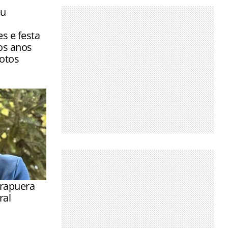
eu
s e festa
os anos
fotos
rapuera
ral
ração para
cimento da