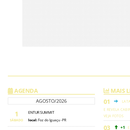
AGENDA
MAIS L
AGOSTO/2026
LAT
E REVELA CABI
1
ENTUR SUMMIT
VEJA FOTOS
local:
Foz do Iguaçu -PR
SÁBADO
+1
E