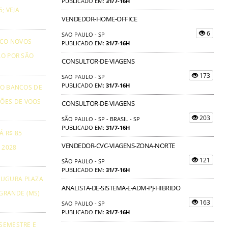
PUBLICADO EM:
31/7-16H
; VEJA
VENDEDOR-HOME-OFFICE
6
SAO PAULO - SP
NCO NOVOS
PUBLICADO EM:
31/7-16H
ÃO POR SÃO
CONSULTOR-DE-VIAGENS
173
SAO PAULO - SP
PUBLICADO EM:
31/7-16H
TO BANCOS DE
ÕES DE VOOS
CONSULTOR-DE-VIAGENS
203
SÃO PAULO - SP - BRASIL - SP
PUBLICADO EM:
31/7-16H
Á R$ 85
VENDEDOR-CVC-VIAGENS-ZONA-NORTE
 2028
121
SÃO PAULO - SP
PUBLICADO EM:
31/7-16H
AUGURA PLAZA
ANALISTA-DE-SISTEMA-E-ADM-PJ-HIBRIDO
GRANDE (MS)
163
SAO PAULO - SP
PUBLICADO EM:
31/7-16H
 SEMESTRE E