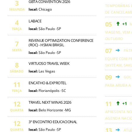
3
GBTA CONVENTION 2026
TEMPORÁRIAS 
local:
Chicago
SEGUNDA
DE CANCELAM
4
LABACE
+1
M
local:
São Paulo -SP
TERÇA
VIAGENS, VEM 
OUTUBRO
REVENUE OPTIMIZATION CONFERENCE
7
(ROC) - HSMAI BRASIL
SEXTA
PÁT
local:
São Paulo -SP
EQUIPE COM PR
8
VIRTUOSO TRAVEL WEEK
SKYTEAM, SAKU
local:
Las Vegas
SÁBADO
GOL
11
ENCATHO & EXPROTEL
PARA ARUBA A
local:
Florianópolis -SC
TERÇA
12
TRAVEL NEXT MINAS 2026
+1
F
local:
Belo Horizonte -MG
QUARTA
APRESENTA NO
AGENDA NACI
12
3º ENCONTRO EDUCACIONAL
local:
São Paulo -SP
QUARTA
ATL