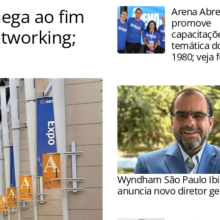
ega ao fim
Arena Abr
promove
etworking;
capacitaçõe
temática d
1980; veja 
 corporativas reuniu mais
Wyndham São Paulo Ibi
anuncia novo diretor ge
Marc Balanger assume ope
reforçar estratégia de cres