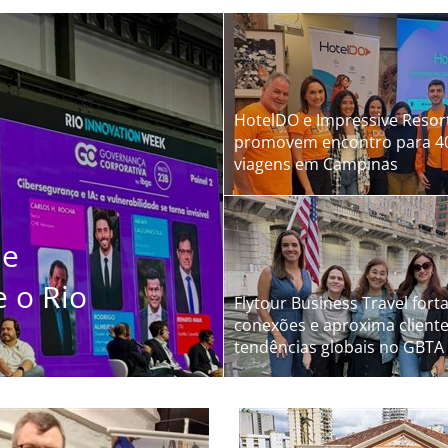
chapters latino-americanos
HotelDO e Impressive Resor
promovem encontro para 40
viagens em Campinas
de
e o Rio
Flytour Business Travel fort
conexões e aproxima client
tendências globais no GBTA