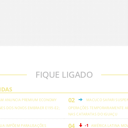
FIQUE LIGADO
IDAS
AM ANUNCIA PREMIUM ECONOMY
MACUCO SAFARI SUSPE
NES DOS NOVOS EMBRAER E195-E2;
OPERAÇÕES TEMPORARIAMENTE A
NAS CATARATAS DO IGUAÇU
-1
UA IMPÕEM PARALISAÇÕES
AMÉRICA LATINA MO