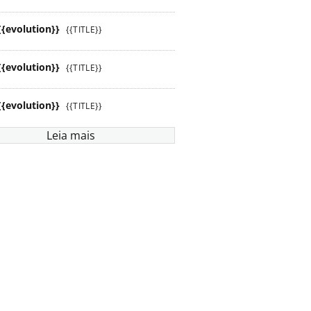
{{evolution}}
{{TITLE}}
{{evolution}}
{{TITLE}}
{{evolution}}
{{TITLE}}
Leia mais