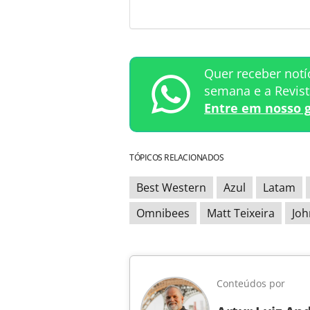
Quer receber notí
semana e a Revis
Entre em nosso 
TÓPICOS RELACIONADOS
Best Western
Azul
Latam
Omnibees
Matt Teixeira
Joh
Conteúdos por