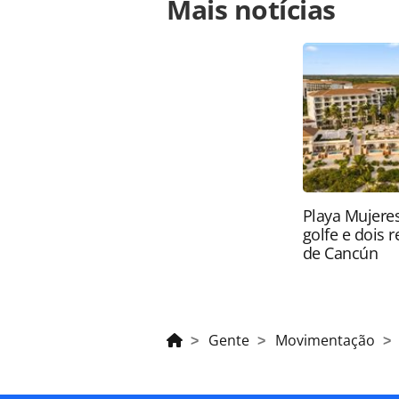
Mais notícias
https://www.panrotas.com.br/gent
para-almoco-veja-mais-fotos-do-2o-
página. Todo o conteúdo produzido 
brasileira sobre direito autoral. N
PANROTAS Editora (copyright@panro
Playa Mujeres
golfe e dois 
de Cancún
Gente
Movimentação