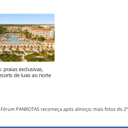
e/movimentacao/2019/03/forum-panrotas-pausa-
dia_163098.html ou as ferramentas oferecidas na
pela PANROTAS Editora é protegido pela legislação
ão reproduza o conteúdo sem autorização da
tas.com.br).
: praias exclusivas,
resorts de luxo ao norte
Fórum PANROTAS recomeça após almoço; mais fotos do 2º