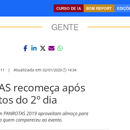
CURSO DE IA
BOM REPORT
EDIÇÕE
GENTE
|
Atualizada em
:11
02/01/2020
14:34
S recomeça após
tos do 2º dia
rum PANROTAS 2019 aproveitam almoço para
eja quem compareceu ao evento.