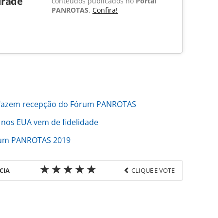
drade
conteúdos publicados no
Portal
PANROTAS
.
Confira!
fazem recepção do Fórum PANROTAS
 nos EUA vem de fidelidade
órum PANROTAS 2019
CIA
CLIQUE E VOTE
favor utilize o link