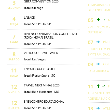
3
GBTA CONVENTION 2026
TEMPORÁRIAS 
local:
Chicago
SEGUNDA
DE CANCELAM
4
LABACE
+1
M
local:
São Paulo -SP
TERÇA
VIAGENS, VEM 
OUTUBRO
REVENUE OPTIMIZATION CONFERENCE
7
(ROC) - HSMAI BRASIL
SEXTA
PÁT
local:
São Paulo -SP
EQUIPE COM PR
8
VIRTUOSO TRAVEL WEEK
SKYTEAM, SAKU
local:
Las Vegas
SÁBADO
GOL
11
ENCATHO & EXPROTEL
PARA ARUBA A
local:
Florianópolis -SC
TERÇA
12
TRAVEL NEXT MINAS 2026
+1
F
local:
Belo Horizonte -MG
QUARTA
APRESENTA NO
AGENDA NACI
12
3º ENCONTRO EDUCACIONAL
local:
São Paulo -SP
QUARTA
ATL