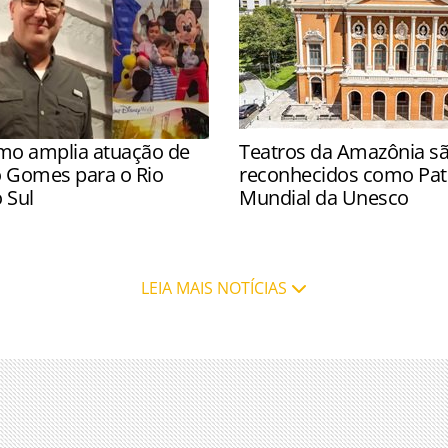
mo amplia atuação de
Teatros da Amazônia s
o Gomes para o Rio
reconhecidos como Pat
 Sul
Mundial da Unesco
assa a atender o mercado
Nova lista ainda inclui o M
m de Paraná e Santa
na Grécia, e três países afr
LEIA MAIS NOTÍCIAS