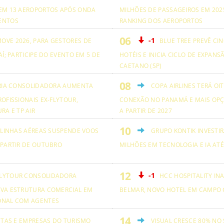
EM 13 AEROPORTOS APÓS ONDA
MILHÕES DE PASSAGEIROS EM 2025
ENTOS
RANKING DOS AEROPORTOS
-1
OVE 2026, PARA GESTORES DE
BLUE TREE PREVÊ CI
AÍ; PARTICIPE DO EVENTO EM 5 DE
HOTÉIS E INICIA CICLO DE EXPANS
CAETANO (SP)
RIA CONSOLIDADORA AUMENTA
COPA AIRLINES TERÁ OI
OFISSIONAIS EX-FLYTOUR,
CONEXÃO NO PANAMÁ E MAIS OPÇ
RA E TP AIR
A PARTIR DE 2027
 LINHAS AÉREAS SUSPENDE VOOS
GRUPO KONTIK INVESTIR
 PARTIR DE OUTUBRO
MILHÕES EM TECNOLOGIA E IA ATÉ
-1
LYTOUR CONSOLIDADORA
HCC HOSPITALITY IN
VA ESTRUTURA COMERCIAL EM
BELMAR, NOVO HOTEL EM CAMPO 
ONAL COM AGENTES
ETAS E EMPRESAS DO TURISMO
VISUAL CRESCE 80% NO