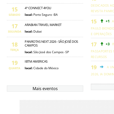
DEDICADOS AO
15
4ª CONNECT 4YOU
REVISTA PANR
local:
Porto Seguro -BA
SÁBADO
+1
A
17
ARABIAN TRAVEL MARKET
PAULO BIOND
local:
Dubai
SEGUNDA
E OPERAÇÕES
PANROTAS NEXT 2026 - SÃO JOSÉ DOS
18
+3
I
CAMPOS
TERÇA
PASSAPORTES 
local:
São José dos Campos -SP
RECURSOS
19
IBTM AMERICAS
A U
local:
Cidade do México
QUARTA
2026, IA DOMI
Mais eventos