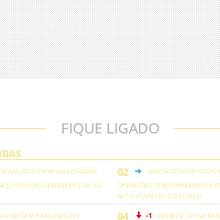
FIQUE LIGADO
IDAS
AM ANUNCIA PREMIUM ECONOMY
MACUCO SAFARI SUSPE
NES DOS NOVOS EMBRAER E195-E2;
OPERAÇÕES TEMPORARIAMENTE A
NAS CATARATAS DO IGUAÇU
-1
UA IMPÕEM PARALISAÇÕES
AMÉRICA LATINA MO