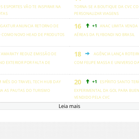
S ESPORTES VÃO TE INSPIRAR NA
TORNA-SE A BOUTIQUE DA CVC CO
OTAS
PERSONALIZAR VIAGENS
+1
GAXTUR ANUNCIA RETORNO DE
ANAC LIMITA VENDA
O COMO NOVO HEAD DE PRODUTOS
AÉREAS DA FLYBONDI NO BRASIL
TAMARATY REDUZ EMISSÃO DE
AGÊNCIA LANÇA ROTEIRO
NO EXTERIOR POR FALTA DE
COM FELIPE MASSA E UNIVERSO D
+1
M MÊS DO TRAVEL TECH HUB DAY
ESPÍRITO SANTO TER
NA AS PAUTAS DO TURISMO
EXPERIMENTAL DA GOL PARA BUEN
VENDIDO PELA CVC
Leia mais