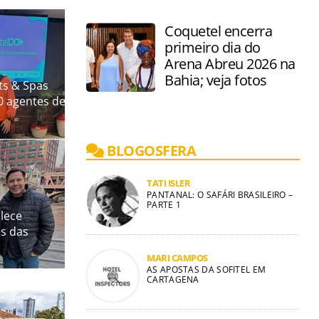
Coquetel encerra
primeiro dia do
Arena Abreu 2026 na
Bahia; veja fotos
ts & Spas
 agentes de
BLOGOSFERA
TATI ISLER
PANTANAL: O SAFÁRI BRASILEIRO –
PARTE 1
alece
es das
MARI CAMPOS
AS APOSTAS DA SOFITEL EM
CARTAGENA