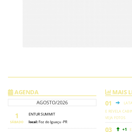
AGENDA
MAIS L
AGOSTO/2026
LAT
E REVELA CABI
1
ENTUR SUMMIT
VEJA FOTOS
local:
Foz do Iguaçu -PR
SÁBADO
+1
E