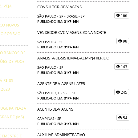
; VEJA
CONSULTOR-DE-VIAGENS
166
SÃO PAULO - SP - BRASIL - SP
PUBLICADO EM:
31/7-16H
NCO NOVOS
VENDEDOR-CVC-VIAGENS-ZONA-NORTE
ÃO POR SÃO
98
SÃO PAULO - SP
PUBLICADO EM:
31/7-16H
TO BANCOS DE
ANALISTA-DE-SISTEMA-E-ADM-PJ-HIBRIDO
ÕES DE VOOS
143
SAO PAULO - SP
PUBLICADO EM:
31/7-16H
Á R$ 85
AGENTE-DE-VIAGENS-LAZER
 2028
245
SÃO PAULO, BRASIL - SP
PUBLICADO EM:
31/7-16H
AUGURA PLAZA
AGENTE-DE-VIAGENS
GRANDE (MS)
54
CAMPINAS - SP
PUBLICADO EM:
31/7-16H
AUXILIAR-ADMINISTRATIVO
 SEMESTRE E