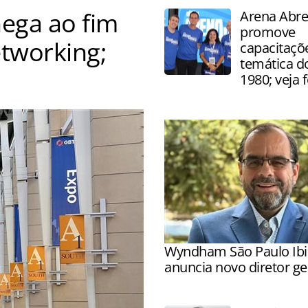
ega ao fim
Arena Abr
promove
etworking;
capacitaçõe
temática d
1980; veja 
 corporativas reuniu mais
Wyndham São Paulo Ibi
anuncia novo diretor ge
Marc Balanger assume ope
reforçar estratégia de cres