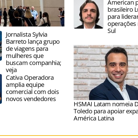
American 
rede
brasileiro 
para lidera
operações
Sul
Jornalista Sylvia
Barreto lança grupo
de viagens para
mulheres que
buscam companhia;
veja
Cativa Operadora
amplia equipe
comercial com dois
novos vendedores
HSMAI Latam nomeia D
Toledo para apoiar exp
América Latina
Toledo será responsável po
estruturação e o desenvol