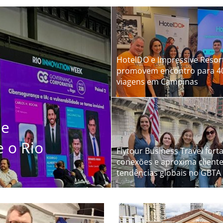
chapters latino-americanos
HotelDO e Impressive Resor
promovem encontro para 40
viagens em Campinas
de
e o Rio
Flytour Business Travel fort
conexões e aproxima client
tendências globais no GBTA