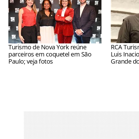
Turismo de Nova York reúne
RCA Turis
parceiros em coquetel em São
Luis Inaci
Paulo; veja fotos
Grande do
Destino reuniu operadores, agentes de
Executivo p
viagens e fornecedores para reforçar
gaúcho, alé
parceria com o trade brasileiro
Catarina