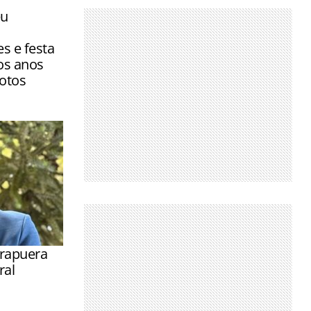
eu
s e festa
os anos
fotos
rapuera
ral
ração para
cimento da