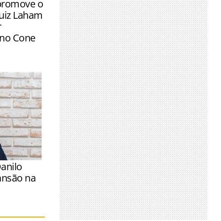
promove o
Luiz Laham
r
 no Cone
anilo
ansão na
r apoiar a
vimento dos