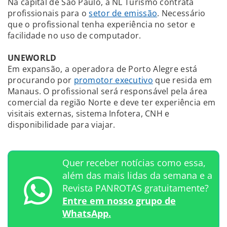
Na capital de São Paulo, a NL Turismo contrata
profissionais para o
setor de emissão
. Necessário
que o profissional tenha experiência no setor e
facilidade no uso de computador.
UNEWORLD
Em expansão, a operadora de Porto Alegre está
procurando por
promotor executivo
que resida em
Manaus. O profissional será responsável pela área
comercial da região Norte e deve ter experiência em
visitais externas, sistema Infotera, CNH e
disponibilidade para viajar.
Quer receber notícias como essa,
além das mais lidas da semana e a
Revista PANROTAS gratuitamente?
Entre em nosso grupo de
WhatsApp.