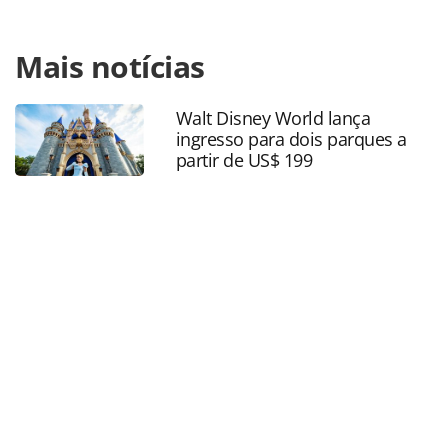
Para compartilhar esse conteúdo, por favor utilize o link
Mais notícias
https://www.panrotas.com.br/gente/movimentacao/2021/0
e-operadoras-estao-contratando-veja-vagas_182208.html
ou as ferramentas oferecidas na página. Todo o conteúdo
Walt Disney World lança
produzido pela PANROTAS Editora é protegido pela
ingresso para dois parques a
legislação brasileira sobre direito autoral. Não reproduza o
partir de US$ 199
conteúdo sem autorização da PANROTAS Editora
(copyright@panrotas.com.br).