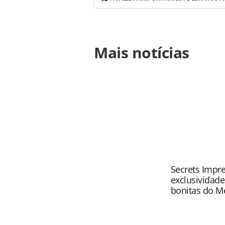
Para compartilhar esse conteúdo, por 
Mais notícias
https://www.panrotas.com.br/gente
flytour-como-novo-cfo_182015.html 
conteúdo produzido pela PANROTAS Ed
direito autoral. Não reproduza o c
(copyright@panrotas.com.br).
Secrets Impre
exclusividad
bonitas do M