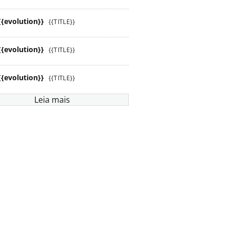
{{evolution}}
{{TITLE}}
{{evolution}}
{{TITLE}}
{{evolution}}
{{TITLE}}
Leia mais