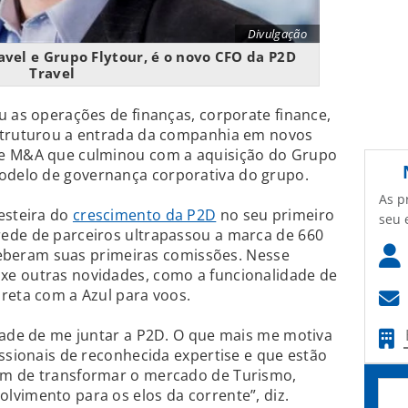
Divulgação
avel e Grupo Flytour, é o novo CFO da P2D
Travel
u as operações de finanças, corporate finance,
struturou a entrada da companhia em novos
de M&A que culminou com a aquisição do Grupo
delo de governança corporativa do grupo.
As p
esteira do
crescimento da P2D
no seu primeiro
seu 
ede de parceiros ultrapassou a marca de 660
receberam suas primeiras comissões. Nesse
xe outras novidades, como a funcionalidade de
reta com a Azul para voos.
dade de me juntar a P2D. O que mais me motiva
issionais de reconhecida expertise e que estão
um de transformar o mercado de Turismo,
vimento para os elos da corrente”, diz.