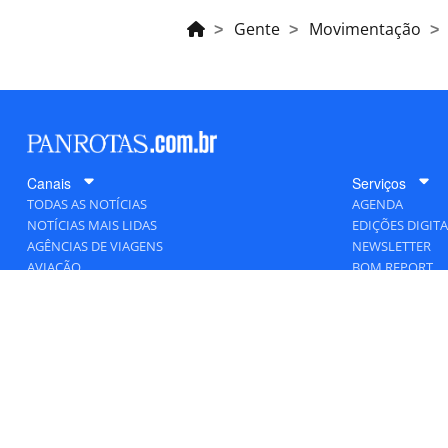
Gente
Movimentação
Canais
Serviços
TODAS AS NOTÍCIAS
AGENDA
NOTÍCIAS MAIS LIDAS
EDIÇÕES DIGITA
AGÊNCIAS DE VIAGENS
NEWSLETTER
AVIAÇÃO
BOM REPORT
BLOGOSFERA
DESTINOS
GENTE
HOTELARIA
MERCADO
PANCORP
PANROTAS+
VIAGENS DE LUXO