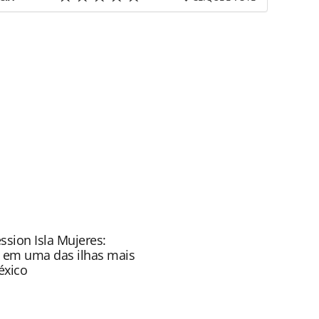
favor utilize o link
/movimentacao/2021/06/p2d-travel-anuncia-ex-
ou as ferramentas oferecidas na página. Todo o
itora é protegido pela legislação brasileira sobre
onteúdo sem autorização da PANROTAS Editora
ssion Isla Mujeres:
e em uma das ilhas mais
éxico