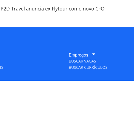
P2D Travel anuncia ex-Flytour como novo CFO
Empregos
BUSCAR VAGAS
IS
BUSCAR CURRÍCULOS
A Empresa
QUEM SOMOS
PUBLICIDADE
POLÍTICAS DE PRIVACIDADE
MAPA DO SITE