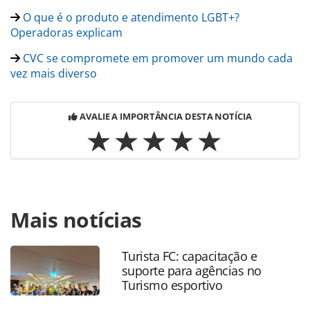
O que é o produto e atendimento LGBT+?
Operadoras explicam
CVC se compromete em promover um mundo cada
vez mais diverso
AVALIE A IMPORTÂNCIA DESTA NOTÍCIA
Para compartilhar esse conteúdo, por favor utilize o link
Mais notícias
https://www.panrotas.com.br/gente/movimentacao/2021/0
corp-encerra-inscricoes-do-programa-de-estagio-neste-
domingo-4_182625.html ou as ferramentas oferecidas na
Turista FC: capacitação e
página. Todo o conteúdo produzido pela PANROTAS
suporte para agências no
Editora é protegido pela legislação brasileira sobre direito
Turismo esportivo
autoral. Não reproduza o conteúdo sem autorização da
PANROTAS Editora (copyright@panrotas.com.br).