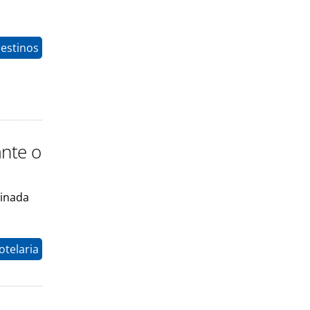
estinos
ante o
minada
otelaria