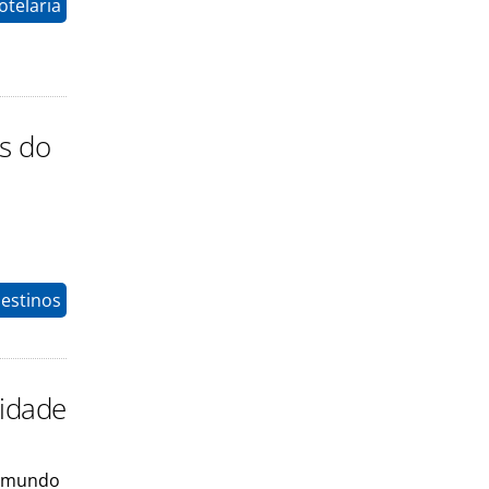
otelaria
ês do
estinos
sidade
o mundo