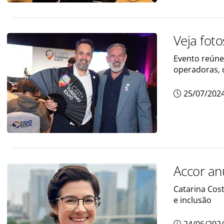
Veja fot
Evento reúne
operadoras, 
25/07/202
Accor an
Catarina Cos
e inclusão