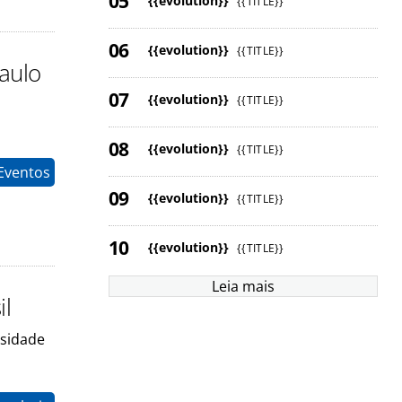
{{evolution}}
{{TITLE}}
{{evolution}}
{{TITLE}}
aulo
{{evolution}}
{{TITLE}}
{{evolution}}
{{TITLE}}
Eventos
{{evolution}}
{{TITLE}}
{{evolution}}
{{TITLE}}
Leia mais
il
rsidade