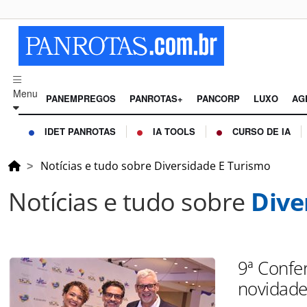
Menu
PANEMPREGOS
PANROTAS+
PANCORP
LUXO
AG
IDET PANROTAS
IA TOOLS
CURSO DE IA
Notícias e tudo sobre Diversidade E Turismo
Notícias e tudo sobre
Dive
9ª Confe
novidade