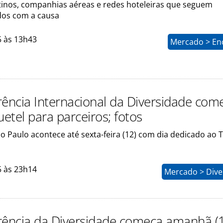
tinos, companhias aéreas e redes hoteleiras que seguem
os com a causa
5 às 13h43
Mercado > En
rência Internacional da Diversidade com
etel para parceiros; fotos
o Paulo acontece até sexta-feira (12) com dia dedicado ao 
5 às 23h14
Mercado > Dive
rência da Diversidade começa amanhã (