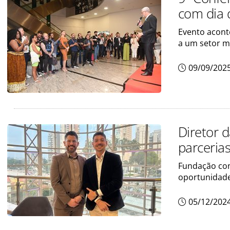
com dia 
Evento aconte
a um setor ma
09/09/202
Diretor d
parceria
Fundação con
oportunidade
05/12/202