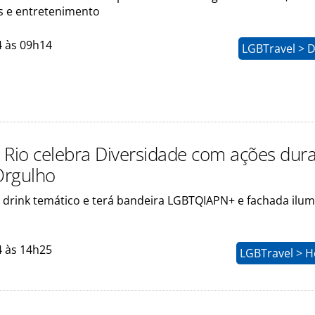
 e entretenimento
4 às 09h14
LGBTravel > D
 Rio celebra Diversidade com ações dur
Orgulho
á drink temático e terá bandeira LGBTQIAPN+ e fachada ilu
4 às 14h25
LGBTravel > H