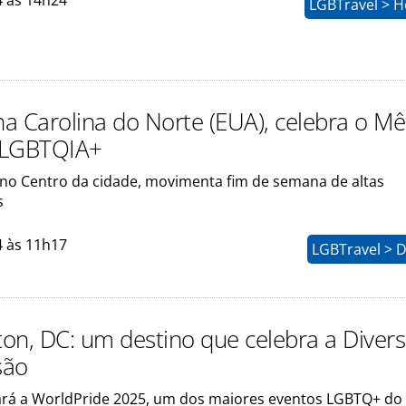
4 às 14h24
LGBTravel > H
 na Carolina do Norte (EUA), celebra o M
 LGBTQIA+
, no Centro da cidade, movimenta fim de semana de altas
s
4 às 11h17
LGBTravel > D
on, DC: um destino que celebra a Diver
são
ará a WorldPride 2025, um dos maiores eventos LGBTQ+ d