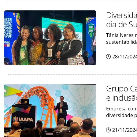
Diversid
dia de S
Tânia Neres r
sustentabili
28/11/202
Grupo Ca
e inclus
Empresa comp
diversidade 
21/11/202