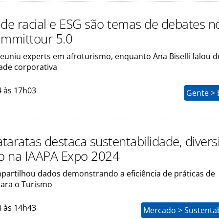
ade racial e ESG são temas de debates n
ummittour 5.0
euniu experts em afroturismo, enquanto Ana Biselli falou d
dade corporativa
4 às 17h03
Gente > 
taratas destaca sustentabilidade, diver
ão na IAAPA Expo 2024
artilhou dados demonstrando a eficiência de práticas de
para o Turismo
4 às 14h43
Mercado > Sustentab