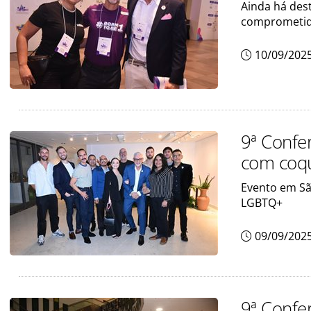
Ainda há des
comprometid
10/09/202
9ª Confe
com coqu
Evento em Sã
LGBTQ+
09/09/202
9ª Confe