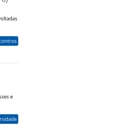
voltadas
contros
sses e
rsidade