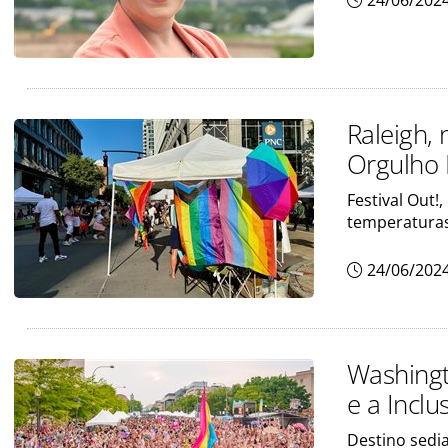
24/06/202
Raleigh,
Orgulho
Festival Out!
temperatura
24/06/202
Washingt
e a Inclu
Destino sedi