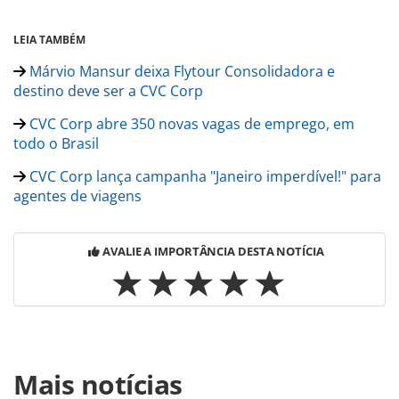
LEIA TAMBÉM
Márvio Mansur deixa Flytour Consolidadora e
destino deve ser a CVC Corp
CVC Corp abre 350 novas vagas de emprego, em
todo o Brasil
CVC Corp lança campanha "Janeiro imperdível!" para
agentes de viagens
AVALIE A IMPORTÂNCIA DESTA NOTÍCIA
Para compartilhar esse conteúdo, por favor utilize o link
Mais notícias
https://www.panrotas.com.br/gente/movimentacao/2022/01