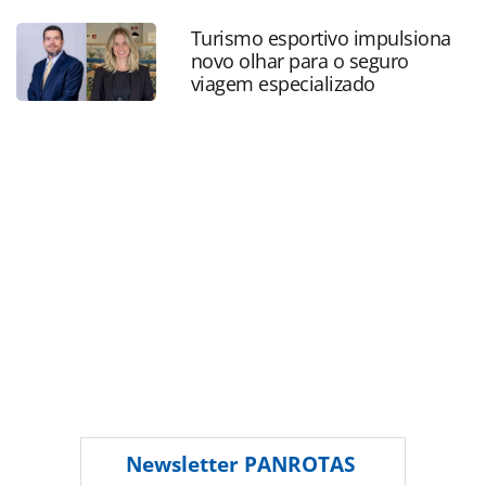
ferraz-assume-vhc-na-cvc-corp_186840.html ou as
ferramentas oferecidas na página. Todo o conteúdo
Turismo esportivo impulsiona
produzido pela PANROTAS Editora é protegido pela
novo olhar para o seguro
legislação brasileira sobre direito autoral. Não reproduza o
viagem especializado
conteúdo sem autorização da PANROTAS Editora
(copyright@panrotas.com.br).
Newsletter
PANROTAS