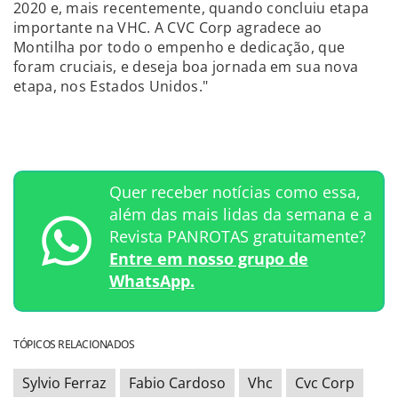
2020 e, mais recentemente, quando concluiu etapa
importante na VHC. A CVC Corp agradece ao
Montilha por todo o empenho e dedicação, que
foram cruciais, e deseja boa jornada em sua nova
etapa, nos Estados Unidos."
Quer receber notícias como essa,
além das mais lidas da semana e a
Revista PANROTAS gratuitamente?
Entre em nosso grupo de
WhatsApp.
TÓPICOS RELACIONADOS
Sylvio Ferraz
Fabio Cardoso
Vhc
Cvc Corp