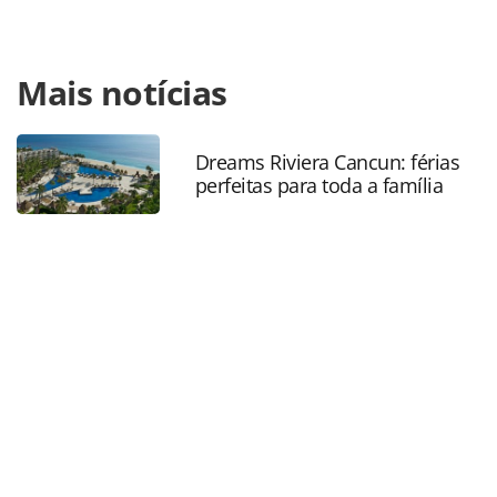
Para compartilhar esse conteúdo, por favor utilize o link
Mais notícias
https://www.panrotas.com.br/gente/movimentacao/2022/0
mansur-deixa-flytour-consolidadora-e-destino-deve-ser-a-
cvc-corp_186807.html ou as ferramentas oferecidas na
página. Todo o conteúdo produzido pela PANROTAS
Dreams Riviera Cancun: férias
perfeitas para toda a família
Editora é protegido pela legislação brasileira sobre direito
autoral. Não reproduza o conteúdo sem autorização da
PANROTAS Editora (copyright@panrotas.com.br).