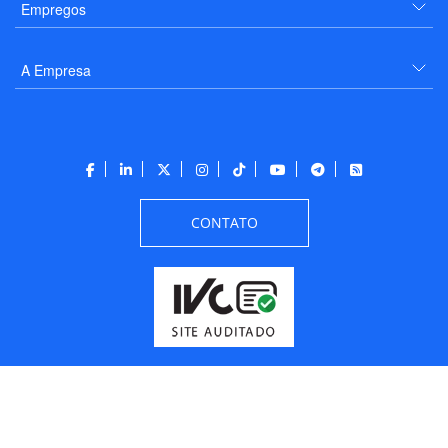
Empregos
A Empresa
CONTATO
Todos os direitos reservados a PANROTAS Editora - Ver.
Wednesday, August 5, 2026
9:33:25 PM -03:00:00 - Builder 2026.6.2.1
/ Layout
205df0c0b694a693290208d10d1a485b