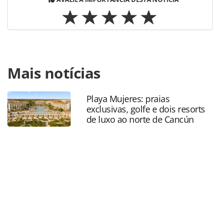
Para compartilhar esse conteúdo, por favor utilize o link
Mais notícias
https://www.panrotas.com.br/gente/movimentacao/2022/04
senses-botanique-anuncia-nova-gerente-senior-de-
vendas_188917.html ou as ferramentas oferecidas na
Playa Mujeres: praias
página. Todo o conteúdo produzido pela PANROTAS
exclusivas, golfe e dois resorts
Editora é protegido pela legislação brasileira sobre direito
de luxo ao norte de Cancún
autoral. Não reproduza o conteúdo sem autorização da
PANROTAS Editora (copyright@panrotas.com.br).