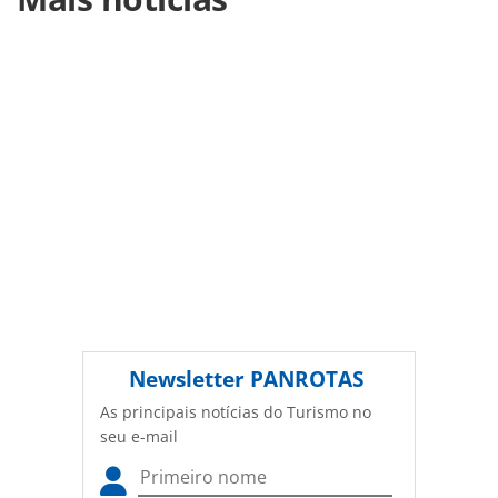
latin-america-anuncia-novas-gerentes-de-marketing-e-
comercial_200752.html ou as ferramentas oferecidas na
página. Todo o conteúdo produzido pela PANROTAS
Editora é protegido pela legislação brasileira sobre direito
autoral. Não reproduza o conteúdo sem autorização da
PANROTAS Editora (copyright@panrotas.com.br).
Newsletter
PANROTAS
As principais notícias do Turismo no
seu e-mail