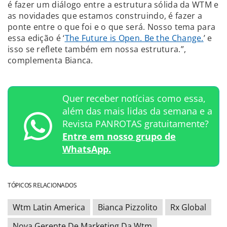
é fazer um diálogo entre a estrutura sólida da WTM e
as novidades que estamos construindo, é fazer a
ponte entre o que foi e o que será. Nosso tema para
essa edição é ‘
The Future is Open. Be the Change.
’ e
isso se reflete também em nossa estrutura.”,
complementa Bianca.
Quer receber notícias como essa,
além das mais lidas da semana e a
Revista PANROTAS gratuitamente?
Entre em nosso grupo de
WhatsApp.
TÓPICOS RELACIONADOS
Wtm Latin America
Bianca Pizzolito
Rx Global
Nova Gerente De Marketing Da Wtm