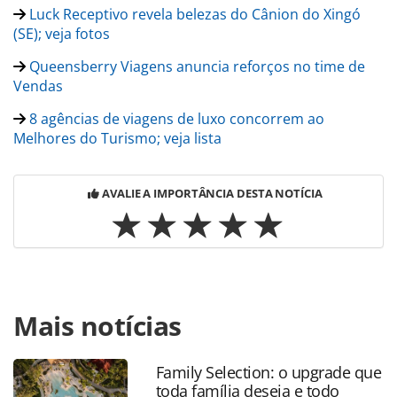
Luck Receptivo revela belezas do Cânion do Xingó
(SE); veja fotos
Queensberry Viagens anuncia reforços no time de
Vendas
8 agências de viagens de luxo concorrem ao
Melhores do Turismo; veja lista
AVALIE A IMPORTÂNCIA DESTA NOTÍCIA
Para compartilhar esse conteúdo, por favor utilize o link
Mais notícias
https://www.panrotas.com.br/gente/movimentacao/2024/0
british-ze-coimbra-e-contratado-como-diretor-comercial-
do-grupo-stabia_204751.html ou as ferramentas oferecidas
Family Selection: o upgrade que
na página. Todo o conteúdo produzido pela PANROTAS
toda família deseja e todo