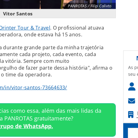
PANROTAS / Filip Calixto
Vitor Santos
Orinter Tour & Travel
. O profissional atuava
eradora, onde estava há 15 anos.
a durante grande parte da minha trajetória
nsamente cada projeto, cada evento, cada
da vitória. Sempre com muito
As p
ulho de fazer parte dessa história", afirma o
seu 
 o time da operadora.
m/in/vitor-santos-73664633/
cias como essa, além das mais lidas da
ta PANROTAS gratuitamente?
grupo de WhatsApp.