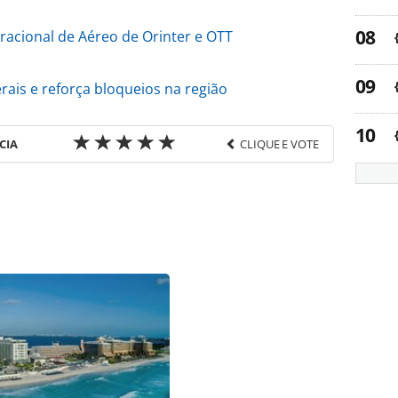
racional de Aéreo de Orinter e OTT
ais e reforça bloqueios na região
CIA
CLIQUE E VOTE
favor utilize o link
/movimentacao/2026/05/gerente-de-marketing-
ravel-apos-15-anos_228608.html ou as ferramentas
údo produzido pela PANROTAS Editora é protegido
eito autoral. Não reproduza o conteúdo sem
copyright@panrotas.com.br).