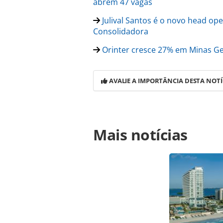
abrem 47 vagas
Julival Santos é o novo head ope
Consolidadora
Orinter cresce 27% em Minas Ger
AVALIE A IMPORTÂNCIA DESTA NOTÍ
Para compartilhar esse conteúdo, por 
Mais notícias
https://www.panrotas.com.br/gente
vitor-santos-deixa-a-orinter-tour-t
oferecidas na página. Todo o conte
pela legislação brasileira sobre dir
autorização da PANROTAS Editora (