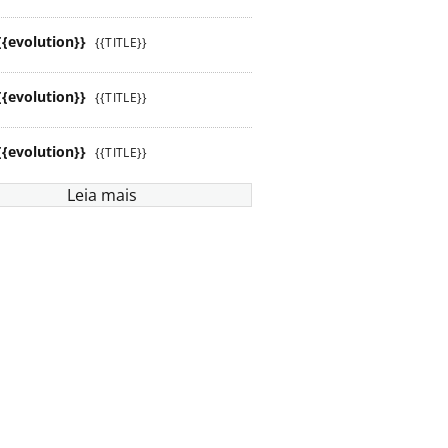
{{evolution}}
{{TITLE}}
{{evolution}}
{{TITLE}}
{{evolution}}
{{TITLE}}
Leia mais