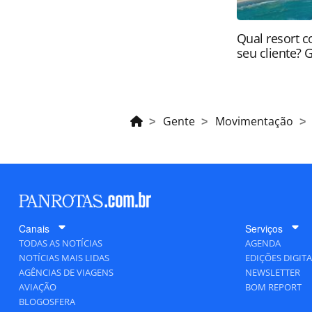
Qual resort c
seu cliente? 
Gente
Movimentação
Canais
Serviços
TODAS AS NOTÍCIAS
AGENDA
NOTÍCIAS MAIS LIDAS
EDIÇÕES DIGITA
AGÊNCIAS DE VIAGENS
NEWSLETTER
AVIAÇÃO
BOM REPORT
BLOGOSFERA