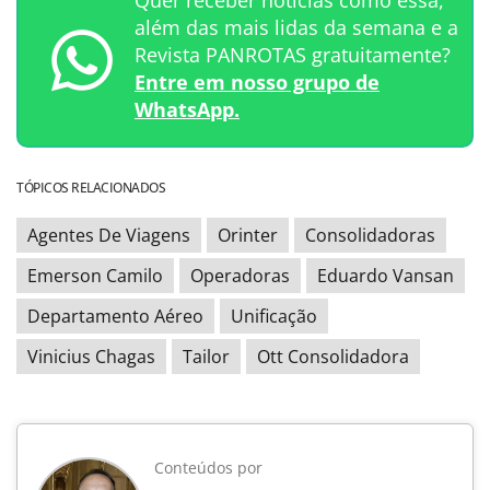
além das mais lidas da semana e a
Revista PANROTAS gratuitamente?
Entre em nosso grupo de
WhatsApp.
TÓPICOS RELACIONADOS
Agentes De Viagens
Orinter
Consolidadoras
Emerson Camilo
Operadoras
Eduardo Vansan
Departamento Aéreo
Unificação
Vinicius Chagas
Tailor
Ott Consolidadora
Conteúdos por