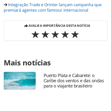
Integração Trade e Orinter lançam campanha que
premiará agentes com famtour internacional
AVALIE A IMPORTÂNCIA DESTA NOTÍCIA
Para compartilhar esse conteúdo, por favor utilize o link
Mais notícias
https://www.panrotas.com.br/mercado/consolidadoras/202
e-ott-consolidadora-unem-o-aereo-com-lideranca-de-
emerson-camilo-e-abrem-47-vagas_228537.html ou as
Puerto Plata e Cabarete: o
ferramentas oferecidas na página. Todo o conteúdo
Caribe dos ventos e das ondas
produzido pela PANROTAS Editora é protegido pela
para o viajante brasileiro
legislação brasileira sobre direito autoral. Não reproduza o
conteúdo sem autorização da PANROTAS Editora
(copyright@panrotas.com.br).