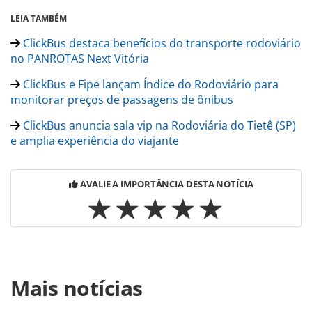
LEIA TAMBÉM
ClickBus destaca benefícios do transporte rodoviário
no PANROTAS Next Vitória
ClickBus e Fipe lançam Índice do Rodoviário para
monitorar preços de passagens de ônibus
ClickBus anuncia sala vip na Rodoviária do Tietê (SP)
e amplia experiência do viajante
AVALIE A IMPORTÂNCIA DESTA NOTÍCIA
Para compartilhar esse conteúdo, por favor utilize o link
Mais notícias
https://www.panrotas.com.br/gente/movimentacao/2026/06
anuncia-deborah-kaufmann-como-diretora-de-gente-