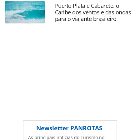
gestao_229514.html ou as ferramentas oferecidas na
Puerto Plata e Cabarete: o
página. Todo o conteúdo produzido pela PANROTAS
Caribe dos ventos e das ondas
Editora é protegido pela legislação brasileira sobre direito
para o viajante brasileiro
autoral. Não reproduza o conteúdo sem autorização da
PANROTAS Editora (copyright@panrotas.com.br).
Newsletter
PANROTAS
As principais notícias do Turismo no