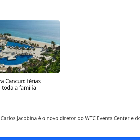
favor utilize o link
/movimentacao/2026/07/carlos-jacobina-e-o-novo-
sheraton-sao-paulo-wtc_230002.html ou as
Todo o conteúdo produzido pela PANROTAS Editora
ra sobre direito autoral. Não reproduza o conteúdo
ra (copyright@panrotas.com.br).
a Cancun: férias
 toda a família
Carlos Jacobina é o novo diretor do WTC Events Center e 