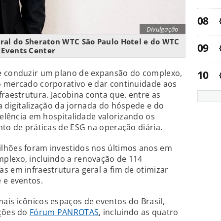
Divulgação
geral do Sheraton WTC São Paulo Hotel e do WTC
Events Center
e conduzir um plano de expansão do complexo,
o mercado corporativo e dar continuidade aos
fraestrutura. Jacobina conta que. entre as
a digitalização da jornada do hóspede e do
celência em hospitalidade valorizando os
nto de práticas de ESG na operação diária.
lhões foram investidos nos últimos anos em
plexo, incluindo a renovação de 114
s em infraestrutura geral a fim de otimizar
 e eventos.
is icônicos espaços de eventos do Brasil,
ições do
Fórum PANROTAS
, incluindo as quatro