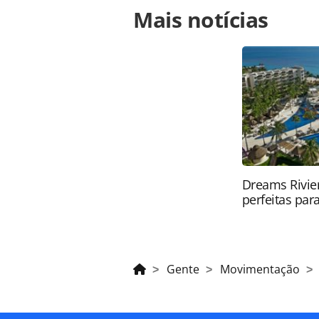
Para compartilhar esse conteúdo, por 
Mais notícias
https://www.panrotas.com.br/gente
diretor-do-wtc-events-center-e-do-
ferramentas oferecidas na página. 
é protegido pela legislação brasilei
sem autorização da PANROTAS Edito
Dreams Rivier
perfeitas para
Gente
Movimentação