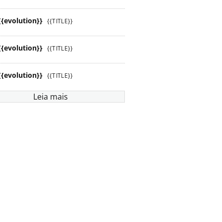
{{evolution}}
{{TITLE}}
{{evolution}}
{{TITLE}}
{{evolution}}
{{TITLE}}
Leia mais