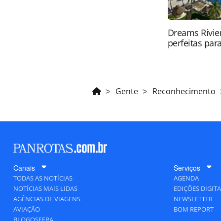
Dreams Rivier
perfeitas para
Gente
Reconhecimento
Canais
Serviços
TODAS AS NOTÍCIAS
AGENDA
NOTÍCIAS MAIS LIDAS
EDIÇÕES DIGITA
AGÊNCIAS DE VIAGENS
NEWSLETTER
AVIAÇÃO
BOM REPORT
BLOGOSFERA