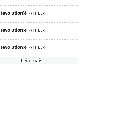
{{evolution}}
{{TITLE}}
{{evolution}}
{{TITLE}}
{{evolution}}
{{TITLE}}
Leia mais