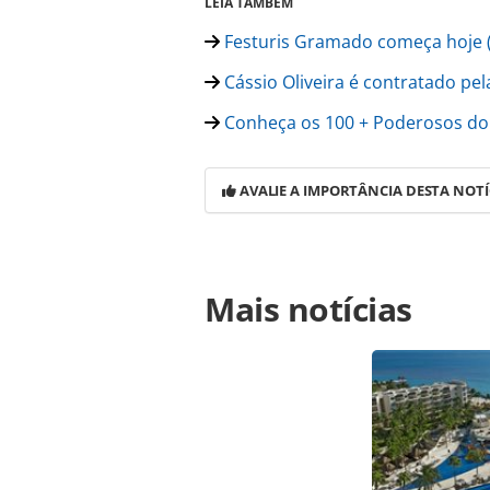
LEIA TAMBÉM
Festuris Gramado começa hoje (
Cássio Oliveira é contratado pe
Conheça os 100 + Poderosos d
AVALIE A IMPORTÂNCIA DESTA NOTÍ
Para compartilhar esse conteúdo, por 
Mais notícias
https://www.panrotas.com.br/gente/
celebra-61-anos-de-turismo-de-tia-i
página. Todo o conteúdo produzido 
brasileira sobre direito autoral. N
PANROTAS Editora (copyright@panro