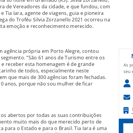
a só noite em Gramado (RS): Silvia Zorzanello,
a de Vereadores da cidade, e que fundou, com
e Tia Iara, agente de viagens, guia e pioneira
ega do Troféu Silvia Zorzanello 2021 ocorreu na
muita emoção e reconhecimento merecido.
m agência própria em Porto Alegre, contou
no segmento. “São 61 anos de Turismo entre os
 e receber esta homenagem é de grande
As p
carinho de todos, especialmente neste
seu 
 em que mais de 300 agências foram fechadas.
10 anos, porque não sou mulher de ficar
os abertos por todas as suas contribuições
mento muito mais do que merecido perto de
 para o Estado e para o Brasil. Tia Iara é uma