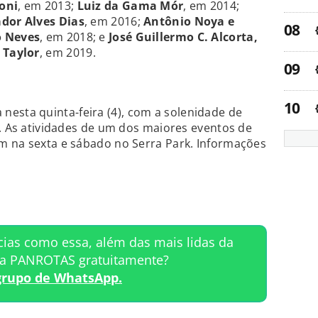
ioni
, em 2013;
Luiz da Gama Mór
, em 2014;
ador Alves Dias
, em 2016;
Antônio Noya e
o Neves
, em 2018; e
José
Guillermo C. Alcorta,
 Taylor
, em 2019.
nesta quinta-feira (4), com a solenidade de
s. As atividades de um dos maiores eventos de
m na sexta e sábado no Serra Park. Informações
cias como essa, além das mais lidas da
ta PANROTAS gratuitamente?
grupo de WhatsApp.