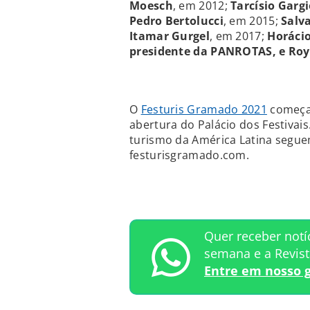
Moesch
, em 2012;
Tarcísio Garg
Pedro Bertolucci
, em 2015;
Salv
Itamar Gurgel
, em 2017;
Horáci
presidente da PANROTAS, e Roy
O
Festuris Gramado 2021
começa 
abertura do Palácio dos Festivai
turismo da América Latina segue
festurisgramado.com.
Quer receber notí
semana e a Revis
Entre em nosso 