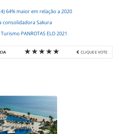
4) 64% maior em relação a 2020
la consolidadora Sakura
o Turismo PANROTAS ELO 2021
CIA
CLIQUE E VOTE
favor utilize o link
reconhecimento/2021/11/trofeu-silvia-zorzanello-
ara_185379.html ou as ferramentas oferecidas na
pela PANROTAS Editora é protegido pela legislação
ão reproduza o conteúdo sem autorização da
tas.com.br).