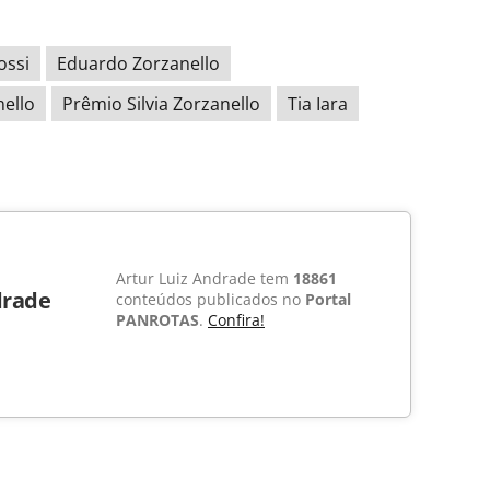
ossi
Eduardo Zorzanello
nello
Prêmio Silvia Zorzanello
Tia Iara
Artur Luiz Andrade tem
18861
drade
conteúdos publicados no
Portal
PANROTAS
.
Confira!