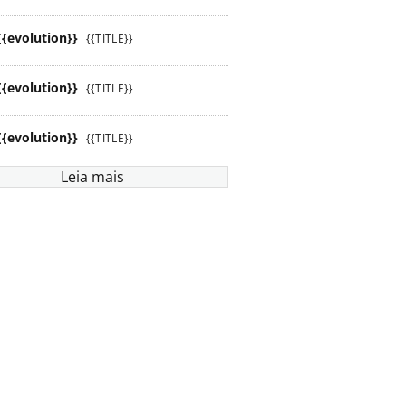
{{evolution}}
{{TITLE}}
{{evolution}}
{{TITLE}}
{{evolution}}
{{TITLE}}
Leia mais