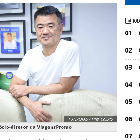
MA
PANROTAS / Filip Calixto
sócio-diretor da ViagensPromo