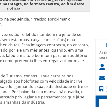
na íntegra, no formato revista, ao fim desta
notícia
o na sequência. "Preciso aproximar o
.
 voz estão refletidos também no jeito de se
 sem estampas, calça jeans e tênis) e na
eber visitas. Essa imagem contrasta, no entanto,
do por ele um mês antes, quando, em uma
As p
u, falou em alto e bom tom para um auditório
seu 
re como pretendia lhes entregar autonomia e
de Turismo, construiu sua carreira nos
 alçado aos holofotes com velocidade incrível
sa e foi ganhando espaço de destaque entre os
nal. Por baixo da fala mansa, há ousadia, o
ercado privilegiada e pensamentos que já se
s amanhãs da indústria.