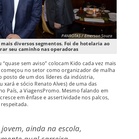
PANROTAS / Emerson Souza
 mais diversos segmentos. Foi de hotelaria ao
trar seu caminho nas operadoras
 “quase sem aviso” colocam Kido cada vez mais
le começou no setor como organizador de malha
ao posto de um dos líderes da indústria,
eu xará e sócio Renato Alves) de uma das
no País, a ViagensPromo. Mesmo falando em
cresce em ênfase e assertividade nos palcos,
 respeitada.
jovem, ainda na escola,
mente qual carreira