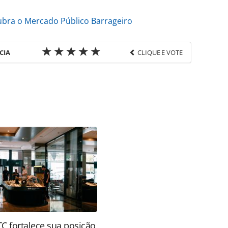
ubra o Mercado Público Barrageiro
CIA
CLIQUE E VOTE
favor utilize o link
-ferias/destinos/2025/10/turismo-itaipu-alcanca-
l-visitantes-em-julho_222022.html ou as
Todo o conteúdo produzido pela PANROTAS Editora
ra sobre direito autoral. Não reproduza o conteúdo
ra (copyright@panrotas.com.br).
 fortalece sua posição