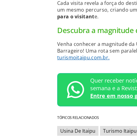
Cada visita revela a força do des
um mesmo percurso, criando uma
para o visitant
e.
Descubra a magnitude d
Venha conhecer a magnitude da U
Barrageiro! Uma rota sem paralel
turismoitaipu.com.br.
Quer receber notí
semana e a Revis
Entre em nosso 
TÓPICOS RELACIONADOS
Usina De Itaipu
Turismo Itaipu