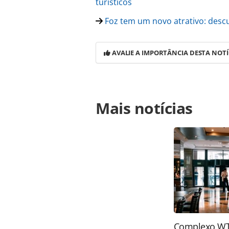
turísticos
Foz tem um novo atrativo: desc
AVALIE A IMPORTÂNCIA DESTA NOTÍ
Para compartilhar esse conteúdo, por 
Mais notícias
https://www.panrotas.com.br/guia-de
marca-historica-com-mais-de-110-mi
ferramentas oferecidas na página. 
é protegido pela legislação brasilei
sem autorização da PANROTAS Edito
Complexo WTC