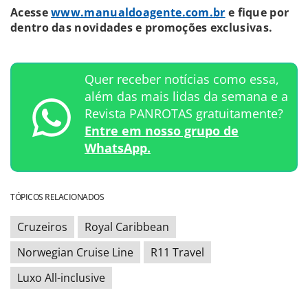
Acesse
www.manualdoagente.com.br
e fique por
dentro das novidades e promoções exclusivas.
Quer receber notícias como essa,
além das mais lidas da semana e a
Revista PANROTAS gratuitamente?
Entre em nosso grupo de
WhatsApp.
TÓPICOS RELACIONADOS
Cruzeiros
Royal Caribbean
Norwegian Cruise Line
R11 Travel
Luxo All-inclusive