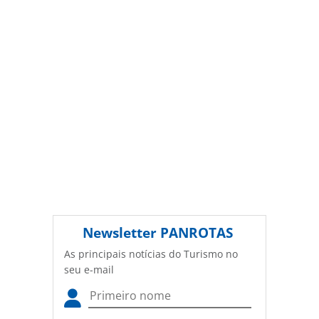
autoral. Não reproduza o conteúdo sem autorização da
PANROTAS Editora (copyright@panrotas.com.br).
Newsletter
PANROTAS
As principais notícias do Turismo no
seu e-mail