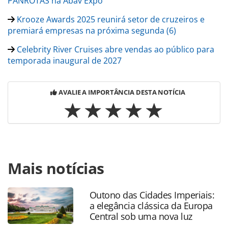
PANROTAS na Abav Expo
Krooze Awards 2025 reunirá setor de cruzeiros e
premiará empresas na próxima segunda (6)
Celebrity River Cruises abre vendas ao público para
temporada inaugural de 2027
AVALIE A IMPORTÂNCIA DESTA NOTÍCIA
Para compartilhar esse conteúdo, por favor utilize o link
Mais notícias
https://www.panrotas.com.br/guia-de-
ferias/mercado/2025/10/r11-travel-apresenta-os-maiores-
icones-dos-mares-com-lancamentos-
Outono das Cidades Imperiais:
exclusivos_222132.html ou as ferramentas oferecidas na
a elegância clássica da Europa
página. Todo o conteúdo produzido pela PANROTAS
Central sob uma nova luz
Editora é protegido pela legislação brasileira sobre direito