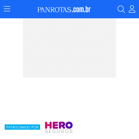
Menu
Principal
PATROCINADO POR