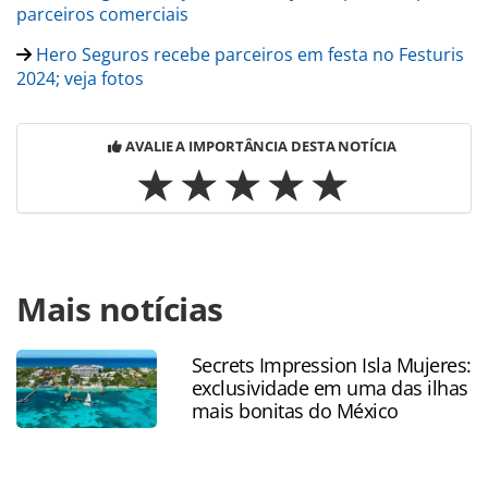
parceiros comerciais
Hero Seguros recebe parceiros em festa no Festuris
2024; veja fotos
AVALIE A IMPORTÂNCIA DESTA NOTÍCIA
Para compartilhar esse conteúdo, por favor utilize o link
Mais notícias
https://www.panrotas.com.br/hero-
seguros/mercado/2024/12/conheca-os-beneficios-de-
vender-hero-seguros_212495.html ou as ferramentas
Secrets Impression Isla Mujeres:
oferecidas na página. Todo o conteúdo produzido pela
exclusividade em uma das ilhas
PANROTAS Editora é protegido pela legislação brasileira
mais bonitas do México
sobre direito autoral. Não reproduza o conteúdo sem
autorização da PANROTAS Editora
(copyright@panrotas.com.br).