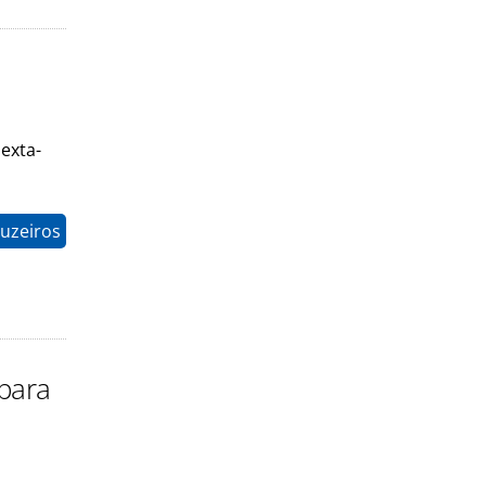
exta-
ruzeiros
 para