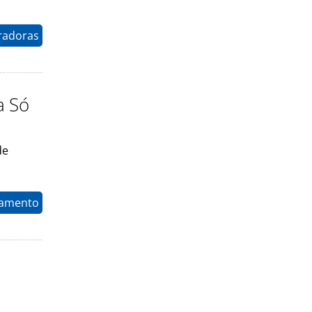
radoras
a Só
de
namento