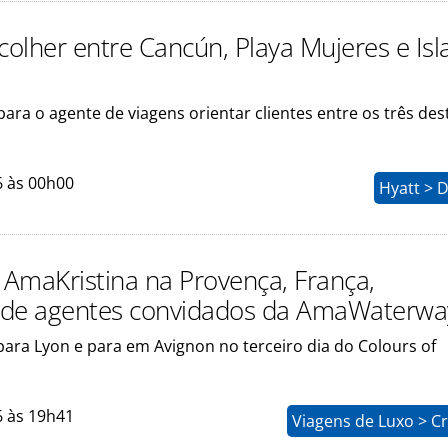
olher entre Cancún, Playa Mujeres e Isl
para o agente de viagens orientar clientes entre os três des
6 às 00h00
Hyatt > 
o AmaKristina na Provença, França,
nde agentes convidados da AmaWaterwa
para Lyon e para em Avignon no terceiro dia do Colours of
6 às 19h41
Viagens de Luxo > C