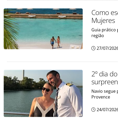
Como esc
Mujeres
Guia prático 
região
27/07/202
2º dia d
surpree
Navio segue 
Provence
24/07/202