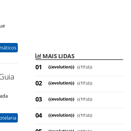
que
máticos
MAIS LIDAS
{{evolution}}
{{TITLE}}
 Guia
{{evolution}}
{{TITLE}}
cada
{{evolution}}
{{TITLE}}
{{evolution}}
{{TITLE}}
otelaria