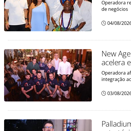
Operadora re
de negócios
04/08/202
New Age 
acelera e
Operadora af
integração a
03/08/202
Palladiu