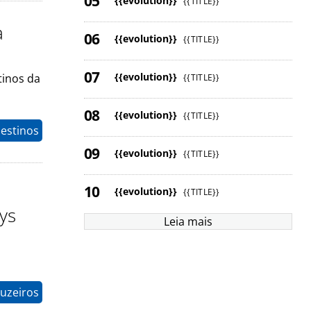
{{evolution}}
{{TITLE}}
a
{{evolution}}
{{TITLE}}
{{evolution}}
tinos da
{{TITLE}}
{{evolution}}
{{TITLE}}
Destinos
{{evolution}}
{{TITLE}}
{{evolution}}
{{TITLE}}
ys
Leia mais
ruzeiros