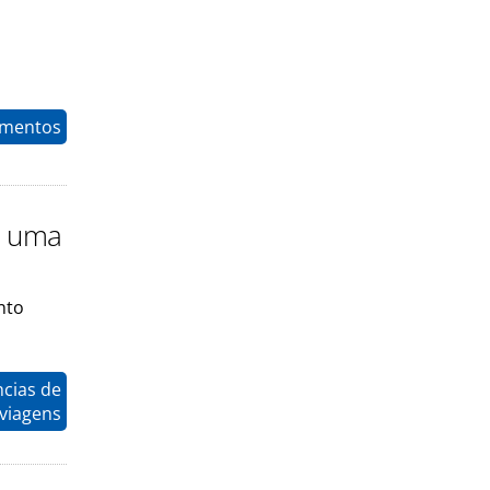
timentos
a uma
nto
cias de
viagens