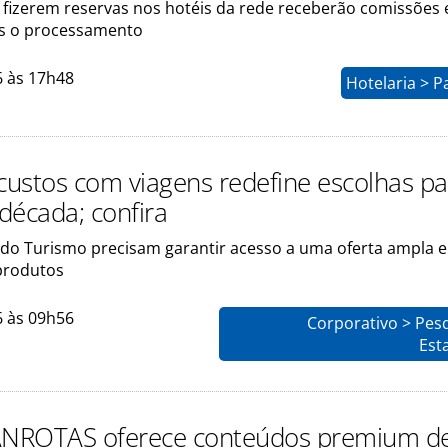
 fizerem reservas nos hotéis da rede receberão comissões
s o processamento
6 às 17h48
Hotelaria > P
 custos com viagens redefine escolhas pa
década; confira
s do Turismo precisam garantir acesso a uma oferta ampla e
 produtos
6 às 09h56
Corporativo > Pes
Esta
ANROTAS oferece conteúdos premium d