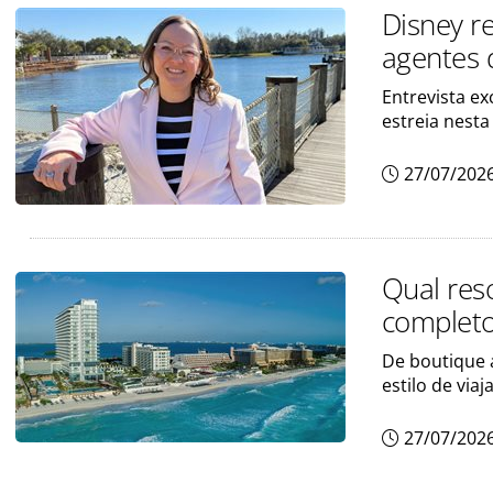
Disney r
agentes d
Entrevista ex
estreia nest
27/07/202
Qual res
complet
De boutique 
estilo de viaj
27/07/202