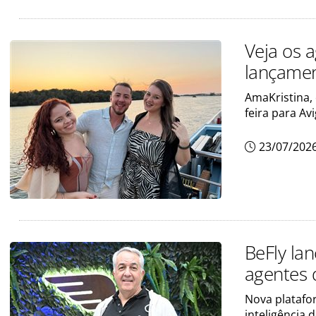
Veja os 
lançamen
AmaKristina,
feira para Av
23/07/202
BeFly lan
agentes 
Nova platafo
inteligência 