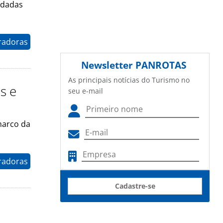
odadas
radoras
Newsletter
PANROTAS
As principais notícias do Turismo no
s e
seu e-mail
marco da
radoras
Cadastre-se