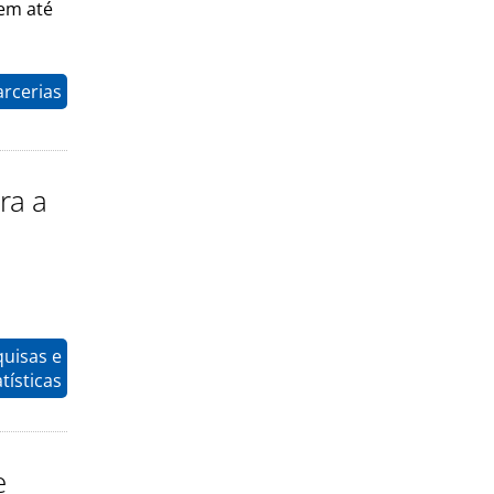
 em até
arcerias
ra a
quisas e
tísticas
e