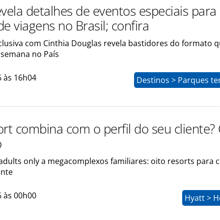
evela detalhes de eventos especiais para
e viagens no Brasil; confira
clusiva com Cinthia Douglas revela bastidores do formato 
a semana no País
6 às 16h04
Destinos > Parques te
ort combina com o perfil do seu cliente?
o
adults only a megacomplexos familiares: oito resorts para 
ante
6 às 00h00
Hyatt > H